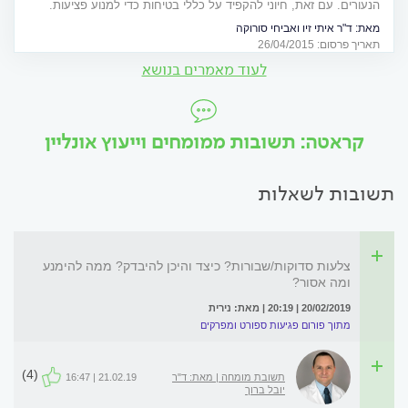
הנעורים. עם זאת, חיוני להקפיד על כללי בטיחות כדי למנוע פציעות.
מדריך מיוחד לבני נוער ולהורים
מאת:
ד"ר איתי זיו ואביחי סורוקה
תאריך פרסום: 26/04/2015
לעוד מאמרים בנושא
קראטה: תשובות ממומחים וייעוץ אונליין
תשובות לשאלות
צלעות סדוקות/שבורות? כיצד והיכן להיבדק? ממה להימנע
ומה אסור?
20/02/2019 | 20:19 | מאת: נירית
מתוך פורום פגיעות ספורט ומפרקים
(4)
תשובת מומחה | מאת: ד"ר
21.02.19 | 16:47
יובל ברוך