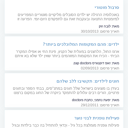
סרבול מוטורי
באוכלוסיה הרגילה יש ילדים הסובלים מליקויים מוטוריים המפריעים
למיומנויות התנועה ובעקבות זאת גם לתפקודם היום-יומי. הפרעה זו
(Developmental Coordination Disorder, DCD) חשוב לאתר מוקדם,
מאת:
לובה זוק
כדי לאפשר ללוקים בה לקבל טיפול הולם.
תאריך פרסום: 30/10/2013
ילדים: מהם המקומות המלוכלכים ביותר?
ארגז החול, הלחצנים במעלית של הקניון, פינת החי או אפילו המקרר
הביתי - הכירו את המקומות המזוהמים ביותר שאין ילד שלא בא איתם
במגע
מאת:
זאפ דוקטורס zap doctors
תאריך פרסום: 02/09/2013
חוגים לילדים: תקשיבו ללב שלהם
בעידן בו מוצעים בישראל שלל חוגים במתנ"סים, בבתי הספר ובחוגים
פרטיים, הורים רבים עלולים להתמקד ביוקרה של החוג במקום ברצונו
של הילד
מאת:
יפעת נחמני, כתבת doctors
תאריך פרסום: 29/12/2011
פעילות גופנית לבני נוער
פעילות גופנית מומלצת בכל גיל - וכדאי להתחיל בה כבר בילדות ובגיל