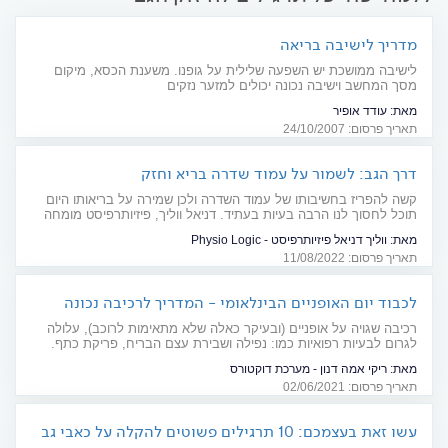
מדריך לישיבה בריאה
לישיבה ממושכת יש השפעה שלילית על גופנו. משענת הכסא, מיקום
מסך המחשב וישיבה נכונה יכולים למזער נזקים
מאת:
עודד אופיר
תאריך פרסום: 24/10/2007
דרך הגב: לשמור על עמוד שדרה בריא וחזק
קשה להפריז בחשיבותו של עמוד השדרה ולכן שמירה על בריאותו היום
תוכל לחסוך לנו הרבה בעיות בעתיד. דניאל ווליך, פיזיותרפיסט מומחה
בטיפול עמוד שדרה צווארי ומותני, מסביר מה עלינו לעשות על מנת
מאת:
ווליך דניאל פיזיותרפיסט - Physio Logic
לתחזק את הציר המרכזי החשוב בגוף
תאריך פרסום: 11/08/2022
לכבוד יום האופניים הבינלאומי - המדריך לרכיבה נכונה
רכיבה שגויה על אופניים (ובעיקר כאלה שלא מתאימות לרוכב), עלולה
לגרום לבעיות רפואיות כמו: נפילה ושבירת עצם הבריח, פריקת כתף.
CYCLIST HAND –לחץ על שורש כף היד. בעיות בעמוד השדרה ועוד.
מאת:
ריקי אמה דנון - מערכת דוקטורס
איך לרכב נכון ולהימנע מפגיעות?
תאריך פרסום: 02/06/2021
עשו זאת בעצמכם: 10 תרגילים פשוטים להקלה על כאבי גב