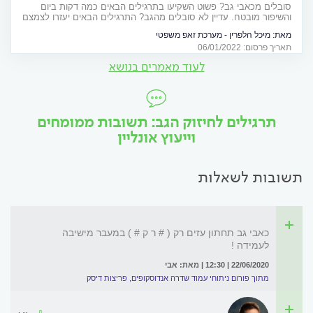
סובלים מכאבי גב? פשוט השקיעו בתרגילים הבאים כמה דקות ביום
והשיפור מובטח. עדיין לא סובלים מהגב? התרגילים הבאים יעזרו לצמצם
את הסיכוי לכך: רק 10 מתיחות במהלך יום העבודה במשרד
מאת:
מיכל הלפרין - מערכת זאפ משפטי
תאריך פרסום: 06/01/2022
לעוד מאמרים בנושא
תרגילים לחיזוק הגב: תשובות ממומחים
וייעוץ אונליין
תשובות לשאלות
כאבי גב תחתון עזים רק ( # ר ק # ) במעבר מישיבה
לעמידה !
22/06/2020 | 12:30 | מאת: אבי
מתוך פורום ניתוחי עמוד שדרה אנדוסקופים, פריצות דיסק