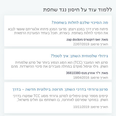
ללמוד עוד על חיסון נגד שחפת
מה הסיכוי שלכם לחלות בשחפת?
פיתוח פורץ דרך במכון וייצמן: מדעני המכון פיתחו אלגוריתם שעשוי לנבא
את הסיכוי לחלות בשחפת. בעזרתו, תוכל בעתיד המערכת הרפואית
להציע טיפול אנטיביוטי מונע, בשלב שבו העומס החיידקי עדיין קטן וסיכויי
מאת:
זאפ דוקטורס zap doctors
ההחלמה משופרים
תאריך פרסום: 22/07/2019
גידולי שלפוחית השתן: איך לטפל?
סרטן תאי המעבר (TCC) הוא הסוג הנפוץ ביותר של סרטן שלפוחית
השתן. גילוי וטיפול מוקדם במחלה מגבירים את סיכויי ההישרדות. מהם
התסמינים - ודרכי הטיפול?
מאת:
ד"ר אהרון מנס-36810380
תאריך פרסום: 18/04/2016
סרטן גרורתי בדרכי השתן: תרופה ביולוגית חדשה - בדרך
לסל התרופות?
קיימים מספר קווים טיפוליים לסרטן גרורתי מסוג TCC שמקורו בדרכי
השתן. במחקר שפורסם לאחרונה, בו השתתפו גם חולים מישראל,
תרופה ביולוגית חדשה לטיפול בחולים עם גרורות, הראתה שיעור תגובה
תאריך פרסום: 10/11/2019
מבטיח. התרופה הוגשה לאישור במסגרת סל התרופות לשנת 2020