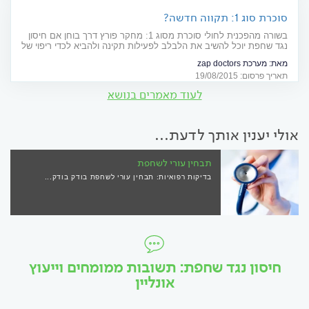
סוכרת סוג 1: תקווה חדשה?
בשורה מהפכנית לחולי סוכרת מסוג 1: מחקר פורץ דרך בוחן אם חיסון
נגד שחפת יוכל להשיב את הלבלב לפעילות תקינה ולהביא לכדי ריפוי של
ממש
מאת:
מערכת zap doctors
תאריך פרסום: 19/08/2015
לעוד מאמרים בנושא
אולי יענין אותך לדעת...
תבחין עורי לשחפת
בדיקות רפואיות: תבחין עורי לשחפת בודק בודק...
חיסון נגד שחפת: תשובות ממומחים וייעוץ
אונליין