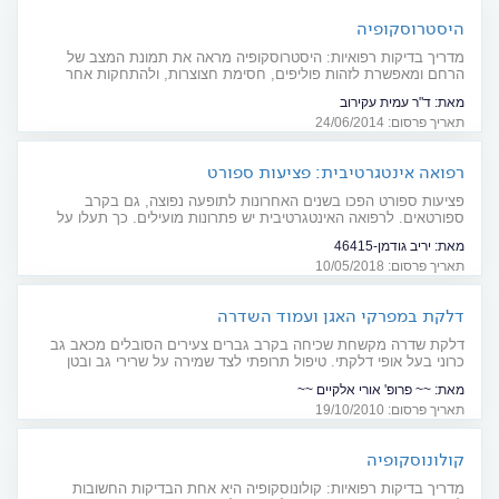
היסטרוסקופיה
מדריך בדיקות רפואיות: היסטרוסקופיה מראה את תמונת המצב של
הרחם ומאפשרת לזהות פוליפים, חסימת חצוצרות, ולהתחקות אחר
המקור של דימום וסתי כבד
מאת:
ד"ר עמית עקירוב
תאריך פרסום: 24/06/2014
רפואה אינטגרטיבית: פציעות ספורט
פציעות ספורט הפכו בשנים האחרונות לתופעה נפוצה, גם בקרב
ספורטאים. לרפואה האינטגרטיבית יש פתרונות מועילים. כך תעלו על
המסלול להחלמה מהירה
מאת:
יריב גודמן-46415
תאריך פרסום: 10/05/2018
דלקת במפרקי האגן ועמוד השדרה
דלקת שדרה מקשחת שכיחה בקרב גברים צעירים הסובלים מכאב גב
כרוני בעל אופי דלקתי. טיפול תרופתי לצד שמירה על שרירי גב ובטן
חזקים עשויים לסייע בפיתרון הבעיה
מאת:
~~ פרופ' אורי אלקיים ~~
תאריך פרסום: 19/10/2010
קולונוסקופיה
מדריך בדיקות רפואיות: קולונוסקופיה היא אחת הבדיקות החשובות