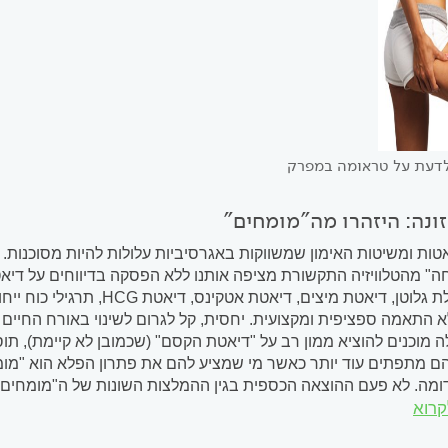
לדעת על טראומה במפרק
ונה: היזהרו מה"מומחים"
ות ומשיטות האימון שמשווקות באגרסיביות עלולות להיות מסוכנות
" מהטלוויזיה התקשורת מציפה אותנו ללא הפסקה בדיווחים על דיאטו
דיאטה נטולת גלוטן, דיאטת מיצ
 התאמה ספציפית ומקצועית. יחסית, קל לגרום לשינוי באורח החיים 
 מוכנים להוציא ממון רב על "דיאטת הקסם" (שכמובן לא קיימת), תוס
הם מתפתים עוד יותר כאשר מי שמציע להם את פתרון הפלא הוא "מו
ומה. לא פעם ההוצאה הכספית בגין ההמלצות השונות של ה"מומחים"
קרוא