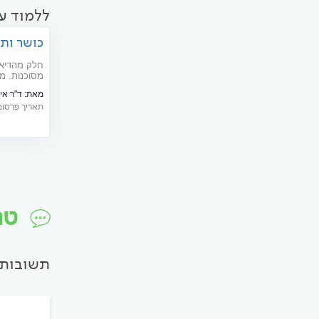
ללמוד ע
כושר ותז
חלק מהדיאט
מסוכנות. מ
ה"מומחה" מ
מאת:
ד"ר אית
תאריך פרסום: 10/2012
טר
תשובות 