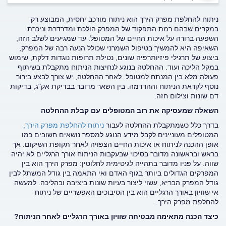
ניתוח להחלפת מפרק הירך הוא ניתוח מורכב יחסית, המבוצע רק
במקרים שבהם רמת התפקוד של המפרק הולכת ומדרדרת וניכרת
השפעה ברורה על איכות החיים של המטופל. עד שמגיעים לשלב הזה,
השאיפה היא להמשיך בטיפול השמרני שכולל הנעה רבה של המפרק,
ביצוע של תרגילי פיזיותרפיה שונים, נטילת תרופות נוגדות דלקת, שימוש
במקל הליכה ועוד. ההחלטה בנוגע לנחיצות הניתוח מתקבלת בשיתוף
פעולה מלא בין המנתח למטופל. לאחר ההחלטה, יש צורך לבצע בירור
נוסף לקראת הניתוח וההרדמה. בין השאר מדובר בבדיקת אק"ג, בדיקות
דם שונות וצילום חזה.
השאלה שמעסיקה את רוב המטופלים עם קבלת ההחלטה
בדרך כלל כשמתקבלת ההחלטה לעבור
ניתוח להחלפת מפרק הירך,
המטופלים מעוניינים לקבל מידע הנוגע למספר נושאים חשובים כמו
אופן ההכנה לניתוח או איכות החיים הצפויה לאחר תקופת השיקום. אך
בראש ובראשונה מדובר בסיכוי שבעקבות הניתוח אורך הרגליים לא יהיה
שווה. על פניו מדובר בתהייה לגיטימית לחלוטין: מפרק הירך הוא בין
המפרקים הגדולים ביותר בגוף האדם ואי התאמה בין גודל המשתל לבין
גודל המפרק הבריא, עשוי ליצור בעיות שונות ביציבה ובהליכה. למעשה
אי שוויון באורך הרגליים הוא בין הסיבוכים האפשריים של ניתוח
להחלפת מפרק הירך.
כיצד הכנה מתאימה מבטיחה שוויון באורך הרגליים לאחר הניתוח?