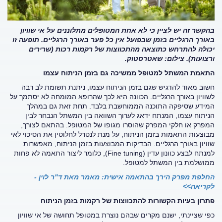
בהקשר זה יש לציין כי לא אחת המטופלים מתלוננים על אי שוויון
באורך הרגליים בזמן שבפועל אין כל פער באורך הרגליים. תופעה זו
יכולה להתרחש כתוצאה מהתכווצות של רקמות רכות (שרירים
ורצועות). צילום: שאטרסטוק.
התאמת המשתל למטופל ממשיכה גם בזמן הניתוח עצמו
חשוב מאוד להדגיש שגם בזמן הניתוח עצמו, ניתנת תשומת לב רבה
לשוויון באורך הרגליים. הכוונה היא לכך שהרופא המומחה לא יסתמך על
המידע שסיפקה התוכנה הממוחשבת בלבד. תחת זאת גם במהלך
הניתוח עצמו, המנתח ידאג לערוך השוואה בין המשתל הנבחר לבין
המפרק או חלקי המפרק שהוסרו מגופו של המטופל. בהתאם לצורך,
מבוצעות התאמות בזמן הניתוח, על מנת לנטרל לחלוטין את הסיכוי לאי
שוויון באורך הרגליים. הבדיקות המבוצעות בזמן הניתוח, מאפשרות
למנתח לבצע כוונון עדין (
Fine tuning
), כלומר ליצור התאמה לא פחות
ממושלמת בין המשתל למטופל.
החלפת מפרק הירך בהתאמה אישית: מאמר מאת ד"ר לוין -
לקריאה>>
פתרון בעיות הקשורות להתכווצות של רקמות בזמן הניתוח
כפי שציינתי, ישנם מקרים שבהם נוצרת במטופל תחושה של אי שוויון