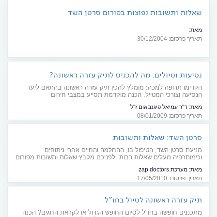
שאלות ותשובות נפוצות בפורום סרטן השד
מאת:
המאגר מבוסס על שאלות ותשובות שהופיעו בפורום בין השנים 2004-2001.
תאריך פרסום: 30/12/2004
התשובות נתנו על ידי צוות העמותה והיועצים הרפואיים ששמותיהם מפורטים
כאן (לפי סדר הא"ב) התשובות המובאות כאן מבטאות אך ורק את חוות דעתה\ו
המקצועית של המשיב\ה במקרה הספציפי, ואין בהן כדי לשלול מכל אחד ואחת
את הבחירה בהמלצה הרפואית...
נסיעות וטיולים: מה להכניס לתיק עזרה ראשונה?
הקדימו תרופה למכה: מומלץ להכין תיק עזרה ראשונה בהתאם ליעד
הנסיעה וצורכי המטייל. הכנה מוקדמת תסייע במצבי חירום
מאת:
ד"ר עמיאל פיגנבאום ז"ל
תאריך פרסום: 08/01/2009
סרטן השד: שאלות ותשובות
מניעת סרטן השד, הטיפול בו, ההחלמה והחיים אחרי ניתוחים
וכימותרפיה מעלים שאלות רבות. לפניכם מקבץ שאלות ותשובות מפורום
סרטן השד ב-doctors
מאת:
מערכת zap doctors
תאריך פרסום: 17/05/2010
תיק עזרה ראשונה לטיול בחו"ל
מתכננים חופשה בחו"ל לסיום החופש הגדול או לקראת החגים? הכנה