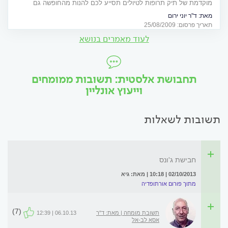
מוקדמת של תיק תרופות לטיולים תסייע לכם להנות מהחופשה גם
במצבי חירום
מאת:
ד"ר יוני ירום
תאריך פרסום: 25/08/2009
לעוד מאמרים בנושא
תחבושת אלסטית: תשובות ממומחים
וייעוץ אונליין
תשובות לשאלות
חבישת ג'ונס
02/10/2013 | 10:18 | מאת: גיא
מתוך פורום אורתופדיה
(7)
תשובת מומחה | מאת: ד"ר
06.10.13 | 12:39
אסא לב-אל