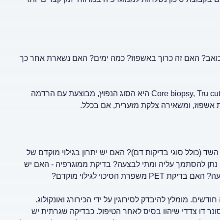
 כואב? האם זה כרוך באשפוז? כמה ימים? האם נשארת אחר כך
תשובה: זה תלוי מאוד בסוג הביופסיה. ביופסיית מחט עבה Core biopsy, Tru cut biopsy היא הסוג הנפוץ, מבוצעת עם הרדמה
אשפוז, ומשאירה צלקת מזערית, אם בכלל.
 (כולל סוגי בדיקות דם)? האם יש יתרון בגילוי מוקדם של
מרוחקת? בדיקת מרקריםCEA ,CA125 - עד כמה נתן להסתמך עליה ומתי לבצעה? בדיקת ממוגרפיה - האם יש
 הסיכוי לגילוי מוקדם?
שים. מומלץ להיבדק לסירוגין על ידי הכירורג ואונקולוג.
נר דו צדדי שיהוו בסיס לאחר הטיפול. כבדיקה שגרתית יש