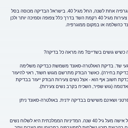
ממוגרפיה - על פי האגודה האמריקאית לסרטן, מומלצת בדיקת ממוגרפיה אחת לשנה, החל מגיל 40. בישראל הבדיקה מכוסה בסל
הבריאות בישראל לנשים מגיל 50 עד 74, אחת לשנתיים. אצל נשים צעירות מגיל 40 רקמת השד בדרך כלל צפופה וסמיכה יותר ולכן
נד כהשלמה או במקום ממוגרפיה.
ה כשיש גושים בשדיים? מה מראה כל בדיקה?
 נגעי שד. בדיקת האולטרה-סאונד משמשת כבדיקה משלימה
בדיקת בחירה). כאשר הבודק מתרשם מגוש חשוד, ראוי להיעזר
דקת חשוב אף הוא - אצל נשים צעירות הבודק ייעזר בבדיקת
דנומה (גוש שפיר, השכיח בקרב נשים צעירות).
רטני ושאינם משישים בבדיקה ידנית. באולטרה-סאונד ניתן
כאשר הבדיקה הידנית תקינה, מומלצת בדיקת ממוגרפיה סקירה לכל אישה מעל גיל 40 שנה. המדיניות הממלכתית היא לשלוח נשים
שנתיים. נשים בקבוצת סיכון נשלחות לממוגרפיה במרווחי זמן קצרים יותר