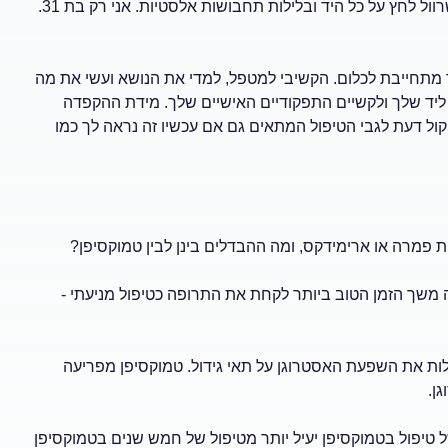
יותר. הייתי אצל מטפל בניקוז לימפטי - והוא אמר שאצטרך ללבוש שרוול לחץ על כל היד ובלילות תחבושות אלסטיות. אני רק בת 31.
 מתחייבת לכלום. הקשיבי למטפל, למדי את הנושא ועשי את מה
ליד שלך ולקשיים התפקודיים האישיים שלך. מידת ההקפדה
יקול דעת לגבי הטיפול המתאים גם אם עכשיו זה נראה לך כמו
 פמרה או ארימידקס, ומה ההבדלים בינן לבין טמוקסיפן?
מה משך הזמן הטוב ביותר לקחת את התרופה כטיפול מניעתי -
לות את השפעת האסטרוגן על תאי גידול. טמוקסיפן מפריעה
ן.
 טיפול בטמוקסיפן יעיל יותר מטיפול של חמש שנים בטמוקסיפן