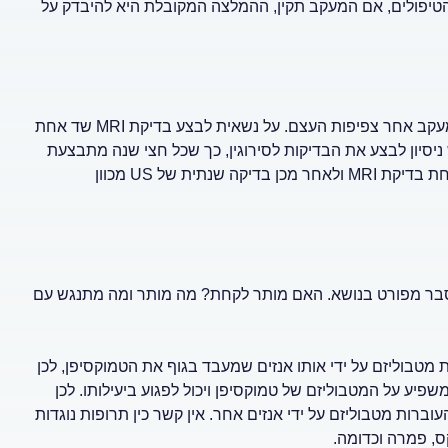
יפולים, אם המעקב תקין, ההמלצה המקובלת היא להיבדק על
אישה המטופלת במעכבי ארומטז (ארימידקס, פמרה), עליה לבצע מעקב אחר צפיפות העצם. על נשאית לבצע בדיקת MRI שד אחת
יסיון לבצע את הבדיקות לסירוגין, כך שכל חצי שנה מתבצעת
בדיקת הדמיה אחרת). במידה שבוצעה הסרת שד, מבצעים פעם אחת בדיקת MRI ולאחר מכן בדיקה שנתית של US מכוון
 לסבר מפורט בנושא. האם מותר לקחת? מה מותר ומה מתנגש עם
רלקס וסרוקסט, עוברות מטבוליזם על ידי אותו אנזים שמעבד בגוף את הטמוקסיפן, לכן
פיע על המטבוליזם של טמוקסיפן ויכול לפגוע ביעילותו. לכן
 כמו אפקסור (ויאפקס), העוברות מטבוליזם על ידי אנזים אחר. אין קשר כין תרופות נוגדות
ס, פמרה וכדומה.