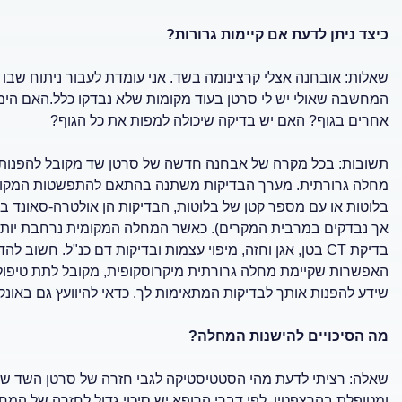
כיצד ניתן לדעת אם קיימות גרורות?
שאלות: אובחנה אצלי קרצינומה בשד. אני עומדת לעבור ניתוח שבו יי
המחשבה שאולי יש לי סרטן בעוד מקומות שלא נבדקו כלל.האם הימצא
אחרים בגוף? האם יש בדיקה שיכולה למפות את כל הגוף?
תשובות: בכל מקרה של אבחנה חדשה של סרטן שד מקובל להפנות 
מחלה גרורתית. מערך הבדיקות משתנה בהתאם להתפשטות המקומית 
בלוטות או עם מספר קטן של בלוטות, הבדיקות הן אולטרה-סאונד בטן
אך נבדקים במרבית המקרים). כאשר המחלה המקומית נרחבת יותר (ג
בדיקת CT בטן, אגן וחזה, מיפוי עצמות ובדיקות דם כנ"ל. ח
האפשרות שקיימת מחלה גרורתית מיקרוסקופית, מקובל לתת טיפול מ
שידע להפנות אותך לבדיקות המתאימות לך. כדאי להיוועץ גם באונק
מה הסיכויים להישנות המחלה?
שאלה: רציתי לדעת מהי הסטטיסטיקה לגבי חזרה של סרטן השד ששלח
ומטופלת בהרצפטין. לפי דברי הרופא יש סיכוי גדול לחזרה של המ