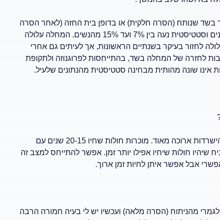
בשד שנותח (הסרה חלקית) או בדופן בית החזה (לאחר הסרה
של כל בלוטת השד). החזרה המקומית קשורה במספר רב של משתנים וסטטיסטית נעה בין 7% ועד 15% מהנשים. המחלה עלולה
לה עלולה לחזור בעיקר בשנתיים הראשונות, אך לעיתים גם אחרי
יבות לחזרה של המחלה בשד, בהתייחסות לפרוגנוזה ולתקופת
 אינו שונה מהותית מבחינה סטטיסטית מהנתונים שלעיל.
תשובה: כאשר מופיעות גרורות מסרטן שד רק בעצמות, לפעמים ההישרדות ארוכה מאוד. מוכרות חולות שחיו 20-15 שנים עם
יח שיהיו חולות שיחיו אפילו יותר זמן. אפשר להתייחס למצב זה
אפשרי אבל אפשר איתן לחיות זמן ארוך.
לגמרי מהניתוח (הסרה מלאה) ועכשיו יש לי בעיה חמורה הרבה