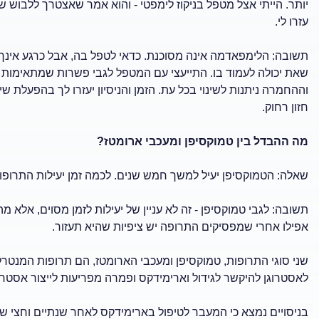
עזרו לי.
תשובה: הלימפאדמה אינה מסוכנת. כדאי לטפל בה, אבל כרגע אינך
שאת יכולה לעמוד בו. התייעצי עם המטפל לגבי פשרות שמתאימות 
וההחמרה ניתנות לשינוי בכל עת. הזמן והניסיון יעזרו לך בהפעלת ש
חזון רחוק.
מה ההבדל בין טמוקסיפן ומעכבי ארומטז?
שאלה: הטמוקסיפן יעיל למשך חמש שנים. לכמה זמן יעילות התרופות
תשובה: לגבי טמוקסיפן - זה לא עניין של יעילות לזמן מסוים, אלא 
אפילו אחרי שמפסיקים התרופה יש ציפיות שהיא תעזור.
שני סוגי התרופות, טמוקסיפן ומעכבי הארומטז, הם תרופות המנטר
לאסטרוגן להיקשר לגידול וארימידקס ופמרה מפריעות לייצור אסטרוג
בניסויים נמצא כי המעבר לטיפול בארימידקס לאחר שנתיים וחצי של