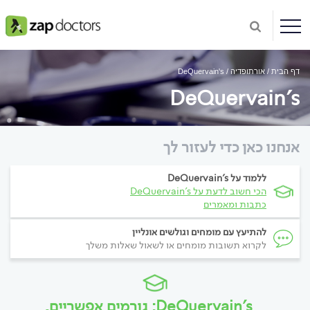
דף הבית
אורתופדיה
DeQuervain's
DeQuervain's
אנחנו כאן כדי לעזור לך
ללמוד על DeQuervain's
הכי חשוב לדעת על DeQuervain's
כתבות ומאמרים
להתיעץ עם מומחים וגולשים אונליין
לקרוא תשובות מומחים או לשאול שאלות משלך
DeQuervain's: גורמים אפשריים,