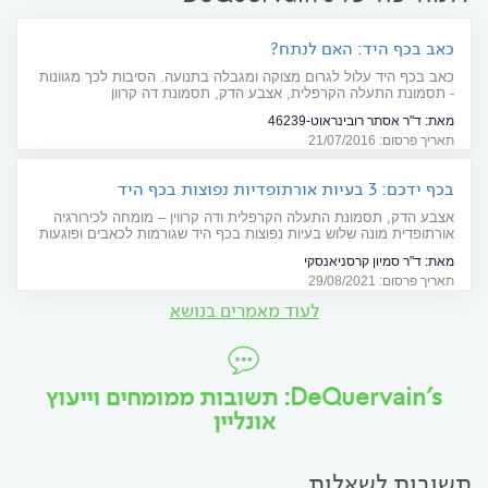
כאב בכף היד: האם לנתח?
כאב בכף היד עלול לגרום מצוקה ומגבלה בתנועה. הסיבות לכך מגוונות
- תסמונת התעלה הקרפלית, אצבע הדק, תסמונת דה קרוון
ואוסטאוארטריטיס. האם לנתח?
מאת:
ד"ר אסתר רובינראוט-46239
תאריך פרסום: 21/07/2016
בכף ידכם: 3 בעיות אורתופדיות נפוצות בכף היד
אצבע הדק, תסמונת התעלה הקרפלית ודה קרווין – מומחה לכירורגיה
אורתופדית מונה שלוש בעיות נפוצות בכף היד שגורמות לכאבים ופוגעות
בטווח התנועה ומפרט לגבי דרכי הטיפול המקובלות
מאת:
ד"ר סמיון קרסניאנסקי
תאריך פרסום: 29/08/2021
לעוד מאמרים בנושא
DeQuervain's: תשובות ממומחים וייעוץ
אונליין
תשובות לשאלות