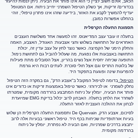
הכאב, אולם חשוב לציין כי הוא אינו פותר את הבעיה. ניתן לנסות להיעזר
בכדורים/ זריקות, אך כשלון הטיפול השמרני יחייב ניתוח. אם המטופל
יעדיף להמשיך לקבע את האזור, בידיעה שזהו אינו פתרון טיפולי, זוהי
בהחלט אפשרות כמובן.
תסמונת התעלה הקרפלית
בתעלה זו עובר עצב המדיאנוס. זהו למעשה אחד משלושת העצבים
האחראים על התחושה בשלוש וחצי אצבעות: האגודל, האצבע, האמה
והחלק הימני של הקמיצה. כאשר נוצר לחץ על עצב עדין זה, יכולת
התחושה באצבעות אלו נפגעת, מה שעלול להוביל גם לתחושת נימול.
התופעה שכיחה יחסית אצל נשים בהריון, אצל הסובלים מתת פעילות
של בלוטת התריס וגם אצל חולי סוכרת. לעתים רבות היא גורמת
להפרעות שינה ופוגעת בתפקוד היד.
הטיפול:
בדומה לטיפול המקובל ב"אצבע הדק", גם במקרה הזה הטיפול
נחלק לשמרני או לכירורגי. כאשר טיפול באמצעות זריקות או כדורים אינו
פותר את הבעיה, יומלץ על ניתוח המתבצע בהרדמה מקומית, שמטרתו
לשחרר את הלחץ בתעלה. האבחון לרוב יכלול בדיקת EMG שמיועדת
לבחון את ההולכה העצבית לאזור התעלה.
לסיכום, אצבע הדק, De Quervain ותסמונת התעלה הקרפלית הן שלוש
בעיות אורתופדיות שכיחות בכף היד. טיפול ראשוני בבעיות אלה לרוב
יתבצע בדרכים שמרניות, ואם הבעיה לא נפתרת, יומלץ על ניתוח
בהרדמה מקומית.