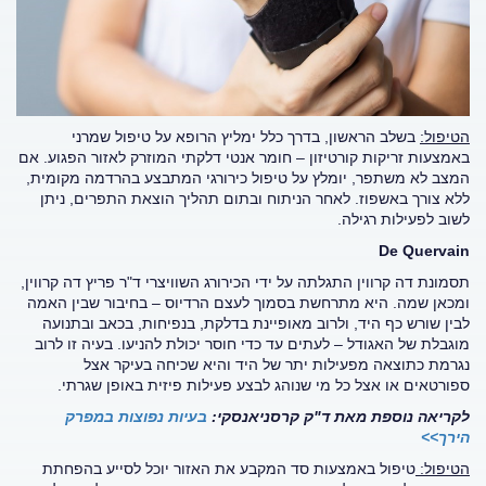
הטיפול:
בשלב הראשון, בדרך כלל ימליץ הרופא על טיפול שמרני
באמצעות זריקות קורטיזון – חומר אנטי דלקתי המוזרק לאזור הפגוע. אם
המצב לא משתפר, יומלץ על טיפול כירורגי המתבצע בהרדמה מקומית,
ללא צורך באשפוז. לאחר הניתוח ובתום תהליך הוצאת התפרים, ניתן
לשוב לפעילות רגילה.
De Quervain
תסמונת דה קרווין התגלתה על ידי הכירורג השוויצרי ד"ר פריץ דה קרווין,
ומכאן שמה. היא מתרחשת בסמוך לעצם הרדיוס – בחיבור שבין האמה
לבין שורש כף היד, ולרוב מאופיינת בדלקת, בנפיחות, בכאב ובתנועה
מוגבלת של האגודל – לעתים עד כדי חוסר יכולת להניעו. בעיה זו לרוב
נגרמת כתוצאה מפעילות יתר של היד והיא שכיחה בעיקר אצל
ספורטאים או אצל כל מי שנוהג לבצע פעילות פיזית באופן שגרתי.
לקריאה נוספת מאת ד"ק קרסניאנסקי:
בעיות נפוצות במפרק
הירך>>
הטיפול:
טיפול באמצעות סד המקבע את האזור יוכל לסייע בהפחתת