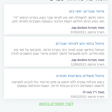
איחוי שברים: תאי גזע
ניתוח חדשני להשתלת תאי גזע לאיחוי שבר בוצע במרכז הרפואי "זיו".
תאי הגזע תרמו לחידוש רקמת החיבור בעצמות השבורות ולאיחוי תקין
שלהן. צרכנות רפואית
מאת:
מערכת zap doctors
תאריך פרסום: 07/03/2011
טיפול בתאי גזע לאיחוי שברים
הטיפול החדשני שבא לאחר ניסי במרכז הדסה, מתבסס על תאי גזע
מזנכימליים, להם פוטנציאל להפוך לתאים מייצרי עצם החשובים להליך
שימור איכות העצם ובכלל ריפוי שברים. צרכנות רפואית
מאת:
מערכת zap doctors
תאריך פרסום: 12/06/2013
טיפול משלים בפציעות ספורט
ביצוע פעילות גופנית ללא חימום או סיום הדרגתי יכול להביא לפציעות.
לרפואה המשלימה דרכים טבעיות לריפוי, האצת ההחלמה וצמצום
הנזקים
מאת:
ד"ר מוטי לוי
תאריך פרסום: 03/01/2010
לעוד מאמרים בנושא