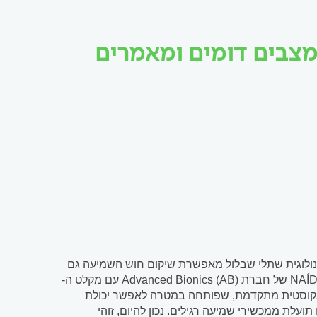
מצבים דומים ומאמרים
נולוגית שתלי שבלול מאפשרת שיקום חוש השמיעה גם
בליקויי שמיעה חמורים ועמוקים. המילה האחרונה בתחום היא מערכת NAÍDA CI Q90 של חברת (Advanced Bionics (AB עם מקלט ה-
 אלקטרו אקוסטית מתקדמת, שפותחה במטרה לאפשר יכולת
עלת ממכשירי שמיעה רגילים. נכון להיום, זוהי