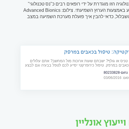
גיה הזו מוגדרת על ידי רופאים רבים כ"נס טכנולוגי"
וכאחת מפריצות הדרך המשמעותיות ביותר במאה האחרונה. קושי בקליטת מידע באמצעות הערוץ השמיעתי. צילום: Advanced Bionics
השבלול, כדאי להבין איך פועלת מערכת השמיעה במצב
ל תעלת השמע; גלי הקול מניעים (פנימה והחוצה) את עור
קטיקה: טיפול בכאבים במרפק
טניס או גולף? ישבתם שעות ארוכות מול המחשב? אתם עלולים
אבים במרפק. טיפול כירופרקטי יסייע לכם לטפל בבעיה וגם לבצע
מונעת"
ום-80233828
03/06/20
יעוץ אונליין