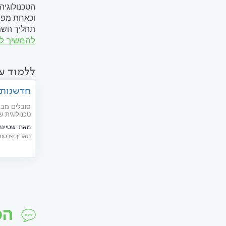
הטכנולוגיה
תהליך השמי
להמשיך ל
תקין: האוז
התוף ואת ש
ללמוד ע
חדשנות 
סובלים מבע
טכ
מאת:
שטיינר
תאריך פרסום: 04/2019
רפואית
הס