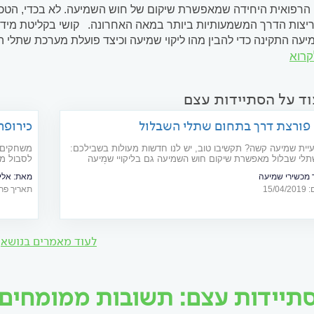
 הרפואית היחידה שמאפשרת שיקום של חוש השמיעה. לא בכדי, הטכנולו
עה התקינה כדי להבין מהו ליקוי שמיעה וכיצד פועלת מערכת שתלי 
קרוא
ן החיצונית קולטת מהסביבה צלילים (גלי קול) שמועברים דרך האוויר א
לושת העצמות...
וד על הסתיידות עצם
פורצת דרך בתחום שתלי השבלול
כירופר
יית שמיעה קשה? תקשיבו טוב, יש לנו חדשות מעולות בשבילכם:
משחקים 
נולוגית שתלי שבלול מאפשרת שיקום חוש השמיעה גם בליקויי שמיעה
לסבול מכ
חמורים ועמוקים. המילה האחרונה בתחום היא מערכת NAÍDA CI Q90 של
"תחזוקה 
 מכשירי שמיעה
מאת:
אלי נח
חברת (Advanced Bionics (AB עם מקלט ה- Naida CI Connect. צרכנות
15/
תאריך פרסום: 16
לעוד מאמרים בנושא
תיידות עצם: תשובות ממומחים וי