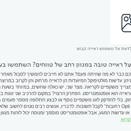
דעת על טשטוש ראייה קבוע
על ראייה טובה במגוון רחב של טווחים? השתמשו ב
ם כבר לא מה שהיתה פעם? אתם לא חייבים להמשיך לסבול מאחר שיש 
ניהן: עדשות מולטיפוקל המיועדות הן לראייה מרחוק והן לקרוב במרו
ריך משקפיים לקריאה. מצד שני, יש כאלה שחשים, במיוחד בשעת נהי
אייה הוא אופטומטריסט. הפתרון הרצוי? במקום להרכיב שני זוגות 
וק, בלי להזדקק לזוג משקפיים נוסף או לבצע תחלופה מספר פעמים בי
וילדר מ" Opti V רחובות" לקבל תשובות. לדבריו, אנשים רבים נוטים לח
ו עדשות המגע, אבל אופטומטריסט מוסמך ומנוסה יכול לזהות מגוון ב
קרוא
עת בעיות בריאותיות. לדברי וילדר,...