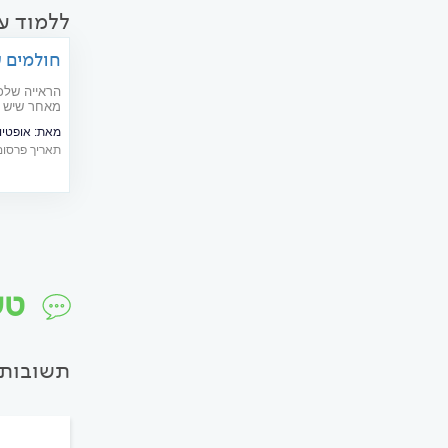
ללמוד ע
חולמים ע
השתמשו 
הראייה שלכ
מאחר שיש הי
ביניהן: עדש
מאת:
אופטיו
תאריך פרסום: 09/2022
טש
תשובות 