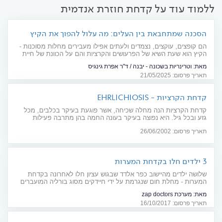
ללמוד עוד על קדחת חוזרת אנדמית
הסכנה שמתחבאת בין העלים: מה עלול להפוך את הקיץ
לסיוט עבור חיות המחמד שלכם?
הם קופצים, עוקצים, נצמדים ולעתים אפילו מעבירים מחלות מסוכנות -
הקיץ הוא שעת השיא של הפרעושים והקרציות והם על הכוונת של חיית
המחמד. כך תדעו להבחין, להגן ולטפל, לפני שיהיה מאוחר מדי
מאת:
וטרינריות בשכונה - יבנה / ד"ר אפרת גינגיס
תאריך פרסום: 21/05/2025
קדחת הקרציות - EHRLICHIOSIS
קדחת הקרציות הנה מחלה שכיחה, אשר פוגעת בעיקר בכלבים, מכל
גזע ובכל גיל. היא נפוצה בעיקר בעונה החמה בהן מתרבה פעילות
הקרציות
תאריך פרסום: 26/06/2002
3 ילדים חלו בקדחת המערות
שלושה ילדים מהיישוב כפר אלדד שבגוש עציון חלו לאחרונה בקדחת
המערות - מחלת חום שנגרמת על ידי חיידקים מסוג בורליה המועברים
על ידי קרציות רכות
מאת:
מערכת zap doctors
תאריך פרסום: 16/10/2017