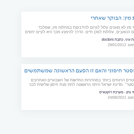
מין: הבוקר שאחרי
י מין לא מוגנים עלול לגרום להידבקות במחלות מין, שמלבד
 הכואבים, עלולות לסכן חיים. הדרך להימנע מכך היא לקיים יחסים
עיני, כתבת doctors
29/01/20
סטר חיסוני והאם זו הפעם הראשונה שמשתמשים
ויים הרווחים ביותר במהדורות החדשות של השבועיים האחרונים
סטר". מדינת ישראל היתה הראשונה לתת מנת חיסון שלישית לבני
עלה, כעת גם לבני החמישים ומעבר לפינה ממתין החיסון לבני
י נתן - מערכת דוקטורס
פלוס. והוויכוחים ברשתות החברתיות ובאולפני החדשות סוערים.
24/08/20
אשוניים מעידים על כך שהחיסון השלישי מגביר משמעותית את
גדנים בדם אולם ארגון הבריאות העולמי עדיין מתנגד. כיצד נדע מה
? מה זה בעצם בוסטר והאם הוא ניתן גם במחלות זיהומיות אחרות?