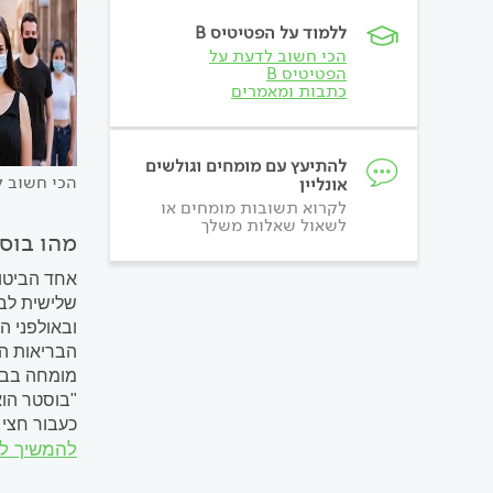
ללמוד על הפטיטיס B
הכי חשוב לדעת על
הפטיטיס B
כתבות ומאמרים
להתיעץ עם מומחים וגולשים
הכי חשוב ל
אונליין
לקרוא תשובות מומחים או
לשאול שאלות משלך
מהו בוס
אחד הביטוי
שלישית לבנ
ובאולפני ה
הבריאות הע
מומחה בברי
"בוסטר הוא
כעבור חצי ש
להמשיך ל
יש זיכרון 
כבר לחיסון 