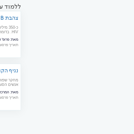
מהומה שאני
ללמוד עו
צהבת B: רוצחת ההמונים האלמונית
HIV. בדו
המודעות נמ
מאת:
פרופ' ז
תאריך פרסום: 11/2011
נגיף הק
מחקר שפורס
אנשים הסוב
דם ובעיות 
מאת:
המרכז 
תאריך פרסום: 03/2020