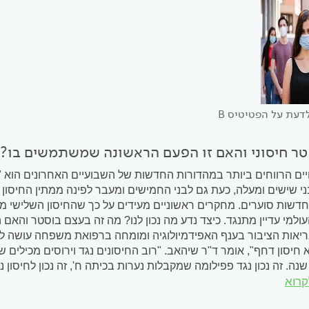
דעת על הפטיטיס B
טר חיסוני והאם זו הפעם הראשונה שמשתמשים בו?
ים הרווחים ביותר במהדורות החדשות של השבועיים האחרונים הוא 
י שישים ומעלה, כעת גם לבני החמישים ומעבר לפינה ממתין החיסון 
חדשות סוערים. מחקרים ראשוניים מעידים על כך שהחיסון השלישי מ
ולמי עדיין מתנגד. כיצד נדע מה נכון לנו? מה זה בעצם בוסטר והאם 
אות הציבור בענף האפידמיולוגיה ומומחה ברפואת משפחה עושה לנו
 חיסון דחף", אומר ד"ר שיהאב. "רוב החיסונים נגד וירוסים מכילים
נה. זה נכון נגד פפילומה שמקבלות נערות בכיתה ח', זה נכון לחיסון נ
קרוא
חיסוני כשהוא נחשף לווירוס, ובדרך כלל כעבור מספר חודשים כשנותני
ומכיר אותו. "זה העיקרון", אומר ד"ר שיהאב, "זה דבר ידוע ולא חדש".