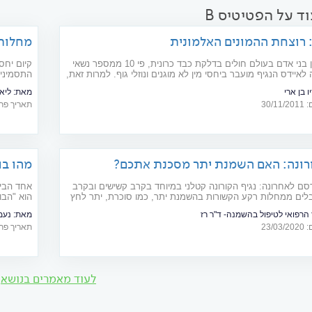
 לא כל כך מבין אותה. מה הסיבה שאנשים מפחדים...
ד על הפטיטיס B
מחלות 
כ-350 מיליון בני אדם בעולם חולים בדלקת כבד כרונית, פי 10 ממספר נשאי
קיום יחס
מה לאיידס הנגיף מועבר ביחסי מין לא מוגנים ונוזלי גוף. למרות זאת,
התסמינים
וכה
מוגנים
יו בן ארי
מאת:
ליאת 
30/
תאריך פרסום: 12
ורונה: האם השמנת יתר מסכנת אתכם?
מהו בו
בו?
ם לאחרונה: נגיף הקורונה קטלני במיוחד בקרב קשישים ובקרב
אחד הביט
לים ממחלות רקע הקשורות בהשמנת יתר, כמו סוכרת, יתר לחץ
הוא "הבו
לב. דוחים את הדיאטה כבר שנים? אולי הקורונה תדרבן אתכם
שישים ומ
הרפואי לטיפול בהשמנה- ד"ר רז
מאת:
נעמ
הארבעים 
23/
תאריך פרסום: 21
מחקרים ר
כמות הנו
נכון לנו
לעוד מאמרים בנושא