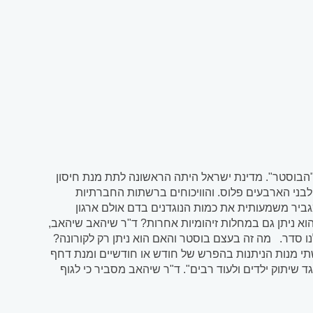
"הבוסטר". מדינת ישראל היתה הראשונה לתת מנת חיסון
לבני הארבעים פלוס. והוויכוחים ברשתות החברתיות
גביר משמעותית את כמות הנוגדנים בדם אולם ארגון
הוא ניתן גם במחלות זיהומיות אחרות? ד"ר שיהאב שיהאב,
 סדר. מה זה בעצם בוסטר והאם הוא ניתן רק לקורונה?
 שתי מנות הניתנות בהפרש של חודש או חודשיים ומנת דחף
גד שיתוק ילדים ולעוד רבים". ד"ר שיהאב מסביר כי לגוף
ם מנה שלישית, רמת הנוגדנים עולה מאד כיוון שהגוף נחשף
 ד"ר שיהאב מוסיף כי "החיסון נגד הקורונה הקים כזו