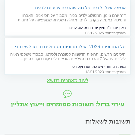
אנמיה אצל ילדים: כל מה שהורים צריכים לדעת
ד"ר יורם נוימן, המטולוג ילדים בכיר, מסביר על הסימנים, האבחון
והטיפול באנמיה בקרב ילדים, מחלה השכיחה שמשפיעה על חיוניות
הילד ועל התפתחותו
ראיון עם:
ד"ר נוימן יורם-המטולוג ילדים
תאריך פרסום: 03/12/2025
סל התרופות 2023: אילו תרופות וטיפולים נכנסו לשירותי
הבריאות?
חיסונים חדשים, תרופות חדשניות לסוכרת ולסרטן, סבסוד משקפי ראייה
לילדים עד גיל 7 והרחבת הגילאים הזכאים לבדיקות סקר בהריון –
הרשימה המלאה של סל התרופות לשנת 2023
מאת:
רני זהר - מערכת זאפ דוקטורס
תאריך פרסום: 18/01/2023
לעוד מאמרים בנושא
עירוי ברזל: תשובות ממומחים וייעוץ אונליין
תשובות לשאלות