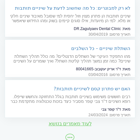
לא רק למבוגרים: כל מה שחשוב לדעת על שיניים תותבות
שיניים תותבות הן פתרון מצוין וזול יחסית למי שסובל מאיבוד שיניים חלקי
או מלא. למי הן מיועדות, אילו סוגים קיימים בשוק ומהו החידוש שיאפשר
לכם "ללכת עם ולהרגיש בלי"? התשובות לפניכם
מאת:
DR.Zagulyaev Dental Clinic
תאריך פרסום: 30/04/2019
השתלת שיניים - כל השלבים
מהו התפקיד העיקרי של השתלים הדנטליים? מה כולל תהליך השתלת
שיניים? כמה זמן נמשך תהליך קליטת השתל? ואיך שומרים על השיניים
לאחר ההשתלה?
מאת:
ד"ר אריק יעקובוב-80041665
תאריך פרסום: 03/04/2016
האם יש פתרון קסם לשיניים תותבות?
רבים חוששים משימוש בשיניים תותבות בגלל התחזוקה והחשש שייפלו.
רופא השיניים ד"ר צבי קופר מסביר כיצד בזכות טכנולוגיה מתקדמת כבר
"לא צריך לרדוף אחרי השיניים"
מאת:
ד"ר קופר צבי
תאריך פרסום: 24/03/2024
לעוד מאמרים בנושא