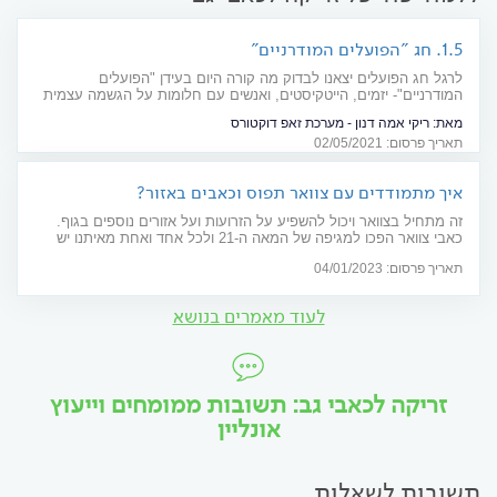
1.5. חג "הפועלים המודרניים"
לרגל חג הפועלים יצאנו לבדוק מה קורה היום בעידן "הפועלים
המודרניים"- יזמים, הייטקיסטים, ואנשים עם חלומות על הגשמה עצמית
שרוצים להגיע רחוק, ומשלמים על זה בבריאות שלהם. ראיון עם איתן
מאת:
ריקי אמה דנון - מערכת זאפ דוקטורס
מאירי, פסיכולוג תעסוקתי. מחבר הספר "המגפה השקטה במקומות
תאריך פרסום: 02/05/2021
העבודה"
איך מתמודדים עם צוואר תפוס וכאבים באזור?
זה מתחיל בצוואר ויכול להשפיע על הזרועות ועל אזורים נוספים בגוף.
כאבי צוואר הפכו למגיפה של המאה ה-21 ולכל אחד ואחת מאיתנו יש
יכולת למנוע את הכאב. על התופעה ועל הטיפולים המוצעים לה
תאריך פרסום: 04/01/2023
לעוד מאמרים בנושא
זריקה לכאבי גב: תשובות ממומחים וייעוץ
אונליין
תשובות לשאלות