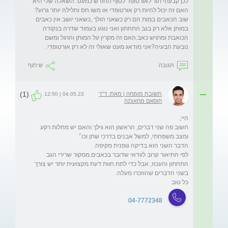
לכן קבעתי תור לאורטופד לסוף החודש כמעט. השאלה שלי היא 
שוב הכאבים במות הם רק כשאני הולך ,כשאני יושב אין כאבים 
במותן אלא רק בגב התחתון ואני נוגע בעמוד שדרה בנקודה 
הכואבת ומרגיש כאב.האם זה מקרין על המותן והרגל ומשם 
נובעת הבעיה?אני מודאג מעט שאולי זה לא רק אורטופדי.
תגובה
שיתוף
(1)
תשובת מומחה | מאת: ד"ר
04.05.23 | 12:50
חוסאם מחאג'נה
חשוב פה שני דברים, הראשון הוא גילך והאם יש מחלות רקע 
לפי התיאור קרוב לוודאי שדובר בכאבים ממקור שרירי הגב 
התחתון והעכוז, אבל כדי לתת חוות דעת מקצועית יותר יש צורך 
כל טוב
04-7772348