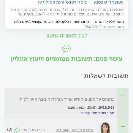
העוצמה שבמגע – עיסוי רפואי ורפלקסולוגיה
סובלים מכאבים בשרירים כבר זמן רב? עברתם ניתוח לאחרונה? החיים
לחוצים ועמוסים ואינכם מוצאים מנוחה? מרינה אוליאנוב, מקליניקת
מרינה - יופי ובריאות, מסבירה כיצד עיסוי רפואי מסייע לכם להתרגל
מאת:
קליניקה מרינה - יופי ובריאות - רפלקסולוגיה ועיסוי מקצועי לנשים בלבד
מחדש לחיים ללא כאב
תאריך פרסום: 18/02/2022
לעוד מאמרים בנושא
עיסוי פנים: תשובות ממומחים וייעוץ אונליין
תשובות לשאלות
כתמים על הפנים חודש אחרי הזרקת חומצה הארולונית
29/11/2018 | 23:47 | מאת: טובה
מתוך פורום מילוי קמטים
(3)
תשובת מומחה | מאת: ד"ר
06.12.18 | 23:29