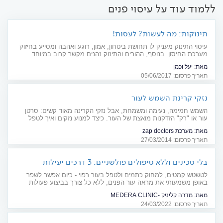
ללמוד עוד על עיסוי פנים
תינוקות: מה לעשות? לעסות!
עיסוי התינוק מעניק לו תחושת ביטחון, אמון, רוגע ואהבה ומסייע בחיזוק
מערכת החיסון. בנוסף, ההורים והתינוק נהנים מקשר קרוב במיוחד.
מהם הכללים לעיסוי מהנה ובטיחותי?
מאת:
יעל וכמן
תאריך פרסום: 05/06/2017
נזקי קרינת השמש לעור
השמש חמימה, נעימה ומשמחת, אבל נזקי הקרינה מאוד קשים: סרטן
עור או "רק" הזדקנות מואצת של העור. כיצד למנוע נזקים ואיך לטפל
בנזקים קיימים? מדריך
מאת:
מערכת zap doctors
תאריך פרסום: 27/03/2014
בלי סכינים וללא טיפולים פולשניים: 3 דרכים יעילות
וידידותיות למיצוק עור הפנים
לטשטש קמטים, למחוק כתמים ולטפל בעור רפוי - כיום אפשר לשפר
באופן משמעותי את מראה עור הפנים, ללא כל צורך בביצוע פעולות
פולשניות. הנה שלושה טיפולים ידידותיים ואפקטיביים במיוחד שכדאי
מאת:
מדרה קליניק -MEDERA CLINIC
להכיר
תאריך פרסום: 24/03/2022