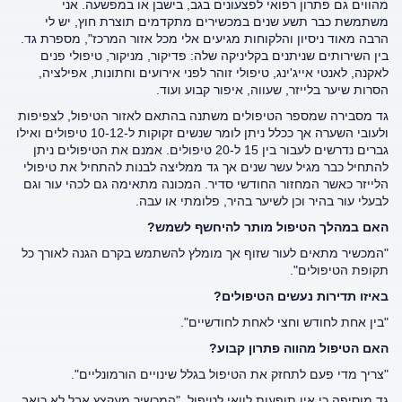
מהווים גם פתרון רפואי לפצעונים בגב, בישבן או במפשעה. אני
משתמשת כבר תשע שנים במכשירים מתקדמים תוצרת חוץ, יש לי
הרבה מאוד ניסיון והלקוחות מגיעים אלי מכל אזור המרכז", מספרת גד.
בין השירותים שניתנים בקליניקה שלה: פדיקור, מניקור, טיפולי פנים
לאקנה, לאנטי אייג'ינג, טיפולי זוהר לפני אירועים וחתונות, אפילציה,
הסרות שיער בלייזר, שעווה, איפור קבוע ועוד.
גד מסבירה שמספר הטיפולים משתנה בהתאם לאזור הטיפול, לצפיפות
ולעובי השערה אך ככלל ניתן לומר שנשים זקוקות ל-10-12 טיפולים ואילו
גברים נדרשים לעבור בין 15 ל-20 טיפולים. אמנם את הטיפולים ניתן
להתחיל כבר מגיל עשר שנים אך גד ממליצה לבנות להתחיל את טיפולי
הלייזר כאשר המחזור החודשי סדיר. המכונה מתאימה גם לכהי עור וגם
לבעלי עור בהיר וכן לשיער בהיר, פלומתי או עבה.
האם במהלך הטיפול מותר להיחשף לשמש?
"המכשיר מתאים לעור שזוף אך מומלץ להשתמש בקרם הגנה לאורך כל
תקופת הטיפולים".
באיזו תדירות נעשים הטיפולים?
"בין אחת לחודש וחצי לאחת לחודשיים".
האם הטיפול מהווה פתרון קבוע?
"צריך מדי פעם לתחזק את הטיפול בגלל שינויים הורמונליים".
גד מוסיפה כי אין תופעות לוואי לטיפול. "המכשיר מעקצץ אבל לא כואב