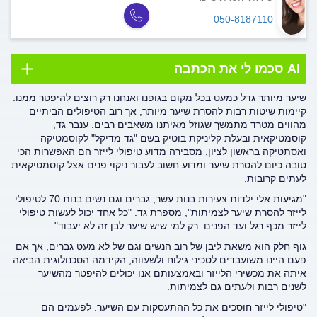
050-8187110
AI סכמו לי את הכתבה
שיער מיותר גדל כמעט בכל מקום בגופנו ואנחנו רק רוצים להיפטר ממנו.
קיימות שיטות רבות להסרת שיער מיותר, אך רוב הטיפולים הביתיים
מהווים מטרד מתמשך שגוזל מאיתנו משאבים רבים. ענבר גד,
קוסמטיקאית ובעלת קליניקת בוטיק בשם "גד מדיקל" לקוסמטיקה
ואסתטיקה בראשון לציון, מסבירה מדוע טיפולי לייזר הם האפשרות הכי
טובה כיום להסרת שיער ומדוע חשוב לעבור ניקוי פנים אצל קוסמטיקאית
לעתים קרובות.
"מגיעות אלי ילדות צעירות בנות עשר, גברים וגם נשים בנות 70 לטיפולי
לייזר להסרת שיער לצמיתות", מספרת גד. "כל אחד יכול לעשות טיפולי
לייזר מכף רגל ועד הפנים. רק למי שיש שיער לבן זה לא יעבוד".
גוף חלק הוא משאת ליבן של רוב הנשים וגם של לא מעט גברים, אך אם
פעם היינו משועבדים לסכיני גילוח ולשעווה, הקידמה הטכנולוגית הביאה
איתה את מכשירי הלייזר ובאמצעותם אנו יכולים להיפטר מהשיער
לשנים רבות ולעתים גם לצמיתות.
"טיפולי לייזר חוסכים את כל ההתעסקות עם השיער. לפעמים הם