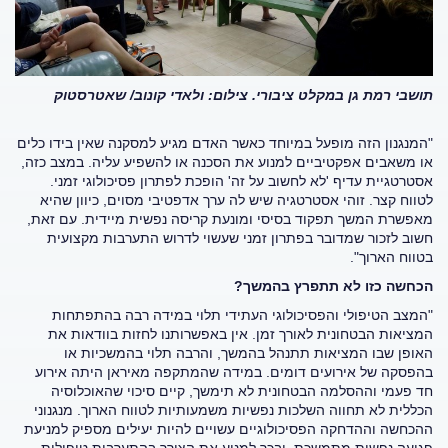
תושבי רמת גן במקלט ציבורי. צילום: ולאדי קונוב/ שאטרסטוק
"המנגנון הזה מופעל במיוחד כאשר האדם מגיע למסקנה שאין בידו כלים
או משאבים אפקטיביים למנוע את הסכנה או להשפיע עליה. במצב כזה,
אסטרטגיית עדיף 'לא לחשוב על זה' הופכת לפתרון פסיכולוגי זמני.
לטווח קצר. זוהי אסטרטגיה שיש לה ערך אדפטיבי מסוים, כיוון שהיא
מאפשרת המשך תפקוד בסיסי ומונעת קריסה נפשית מיידית. עם זאת,
חשוב לזכור שמדובר בפתרון זמני שעשוי לדרוש התערבות מקצועית
בטווח הארוך".
הכחשה כזו לא תתפרץ בהמשך
?
"המצב הטיפולי והפסיכולוגי העתידי תלוי במידה רבה בהתפתחות
המציאות הבטחונית לאורך זמן. אין באפשרותנו לחזות בוודאות את
האופן שבו המציאות תתנהל בהמשך, והרבה תלוי בהמשכיות או
בהפסקה של אירועים דומים. במידה שהמתקפה מאיראן היתה אירוע
חד פעמי וההסלמה הבטחונית לא תימשך, קיים סיכוי שהאוכלוסיה
הכללית לא תחווה השלכות נפשיות משמעותיות לטווח הארוך. מנגנוני
ההכחשה וההדחקה הפסיכולוגיים עשויים להיות יעילים מספיק למניעת