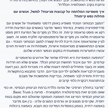
פגיעה נפשית מתמשכת, ובכך למנוע את הצורך בהתערבות טיפולית
נרחבת בקרב האוכלוסיה הכללית".
איך משפיעה המלחמה על קבוצות פגיעות? למשל, אנשים עם
מחלות נפש קיימות
?
"המצב הבטחוני הנוכחי משפיע באופן דרמטי ומשמעותי על אנשים עם
פרדיספוזיציה נפשית, במיוחד כאשר מדובר באנשים עם הפרעות חרדה
רקע או פוסט טראומה קיימת. זה כולל הן מקרים של הפרעת דחק פוסט
טראומטית מלאה והן מקרים של סימפטומטיקה חלקית מסוג זה. חשוב
לציין שהטראומה אינה חייבת להיות קשורה למצב הבטחוני הנוכחי - גם
אנשים המתאוששים מטראומות אישיות, משפחתיות או רפואיות חווים
עכשיו התערערות משמעותית במקום הנפשי הפגיע שלהם.
"התופעה המאפיינת היא תחילת שחזור של אירועים טראומטיים
קודמים, יחד עם איבוד תחושת הביטחון הכללי. אנשים שלא חוו חרדות
מסוג זה בעבר מתחילים לפתח דאגות שלא היו מוכרות להם, כגון דאגה
מוגברת לבריאות ולשלום ילדיהם ונכדיהם. הדבר מתבטא בהתקשרות
כפייתית וחוזרת לבני משפחה, בבדיקות מתמשכות של מצבם
ובהתנהגות דבקנית כלפי קרובים.
"מדובר בתהליך רגרסיבי של נסיגה כללית ברמת הביטחון הבסיסי, או כפי
שאנו מכנים זאת בטרמינולוגיה המקצועית - פגיעה ב-Basic Trust.
הביטחון הבסיסי המייצג את האמונה העמוקה שהעולם הוא מקום בטוח
יחסית, שקיימים מנגנונים או גורמים המגנים עלינו - בין אם מדובר
באמונה דתית, באמון במוסדות המדינה כמו הצבא, באמונה ביכולות