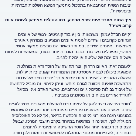
יציבות רגשית המתבטאת בתסכול מתמשך הנושא השלכות חברתיות
ובינאישיות".
איך המוח מעבד איום שבא מרחוק, כמו הטילים מאיראן לעומת איום
קרוב וישיר
?
"קיים הבדל עמוק ומשמעותי בין עיבוד קוגניטיבי-רגשי של איומים
הנחווים כקרובים וישירים לעומת איומים המגיעים ממרחק גיאוגרפי
משמעותי. איומים ישירים, במיוחד כאשר הם נובעים ממקור אנושי
מוחשי, מפעילים מערכות תגובה מוכרות יותר במוח, המאפשרות לפחות
אשליה מסוימת של שליטה או יכולת להגיב.
"לעומת זאת, האיום הרחוק יוצר תחושה של חוסר ודאות מוחלטת
הפוגעת ביכולת לבנות אסטרטגיות התמודדות קוגניטיביות יעילות.
השאלה המטרידה 'איפה האיום ימצא אותך' יוצרת מצב של ערנות
מתמשכת שאינה מכוונת לגורם מוחשי וניתן לזיהוי. זה מוביל לתחושה
של איבוד גבולות פסיכולוגיים ומרחביים, כאשר האדם אינו מסוגל
להגדיר אזורים בטוחים או מסוכנים בסביבתו.
"חוסר הידיעה כיצד להגן על עצמו גורם להפעלת מנגנונים פסיכולוגיים
שונים. אנשים עם משאבים פנימיים מפותחים יותר מנסים להשתמש
במנגנוני הגנה כמו רציונליזציה והכחשה בריאה, אך לא כל האוכלוסיה
מסוגלת לכך. תופעה זו מודגשת במיוחד בקרב תושבי המרכז, שבשל
הצפיפות הגבוהה יותר ושל חוסר החשיפה היומיומית לאיומים
בטחוניים, לא פיתחו מנגנוני הסתגלות לסיטואציות דומות ולכן חווים