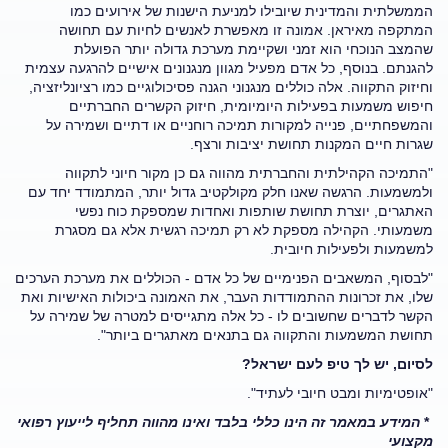
הממשלתית והמדינית שיובילו למניעת הישנות של אירועים כמו
המתקפה מאיראן. אמונה זו מאפשרת לאנשים לחיות עם תחושה
שהמצב הנוכחי הוא זמני ושקיימת מערכת גדולה יותר הפועלת
להגנתם. בנוסף, כל אדם מפעיל מגוון מנגנונים אישיים להרגעה עצמית
וחיזוק התקווה. אלה כוללים מנגנוני הגנה פסיכולוגיים כמו רציונליזציה,
חיפוש משמעות בפעילות היומיומית, חיזוק הקשרים החברתיים
והמשפחתיים, פנייה למקורות תמיכה רוחניים או דתיים ושמירה על
שגרות חיים המקנות תחושת יציבות ורצף.
"התמיכה הקהילתית והחברתית מהווה גם כן מקור חיוני לתקווה
ולמשמעות. הרגשה שאנו חלק מקולקטיב גדול יותר, המתמודד יחד עם
האתגרים, יוצרת תחושת שותפות ואחדות שמספקת כוח נפשי
משמעותי. הקהילה מספקת לא רק תמיכה רגשית אלא גם מסגרת
למשמעות ולפעילות חיובית.
"לבסוף, המשאבים הפנימיים של כל אדם - הכוללים את מערכת הערכים
שלו, את זכרונות ההתמודדות העבר, את האמונה ביכולות האישיות ואת
הקשר לדברים שחשובים לו - כל אלה מתגייסים למטרה של שמירה על
תחושת המשמעות והתקווה גם בתנאים מאתגרים ביותר".
לסיום, יש לך טיפ לעם ישראל?
"אופטימיות ומבט חיובי לעתיד".
*
המידע במאמר זה הינו כללי בלבד ואינו מהווה תחליף לייעוץ רפואי
מקצועי