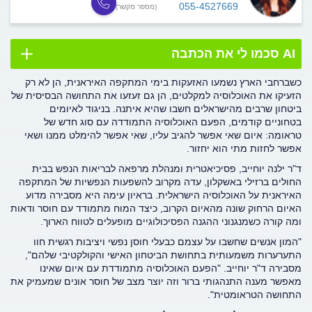
055-4527669
(מספר מקשר)
AI סכמו לי את הכתבה
כשברחבי הארץ נשמעו האזעקות בימי המתקפה האיראנית, הן לא רק
הזעיקו את האוכלוסיה למקלטים, הן גם זעזעו את התחושה הבסיסית של
ביטחון שרבים מהישראלים חשבו שהיא איתנה. בניגוד לאיומים
בטחוניים קודמים, הפעם האוכלוסיה התמודדה עם סוג חדש של
טראומה: איום שאי אפשר להגיב עליו, שאי אפשר להימלט ממנו ושאי
אפשר לחזות מתי הוא יחזור.
ד"ר ילנה יוחייב, פסיכיאטרית ומנהלת מרפאה לבריאות הנפש בבית
החולים ברזילי באשקלון, עדה מקרוב להשפעות הנפשיות של המתקפה
האיראנית על האוכלוסיה הישראלית. בראיון עימה היא מסבירה מדוע
האיום הרחוק שונה מהאיום הקרוב, כיצד המוח מתמודד עם חוסר ודאות
ומה קורה כשמנגנוני ההגנה הפסיכולוגיים מופעלים לטווח הארוך.
"המון אנשים שחשבו על עצמם כבעלי חוסן נפשי ויציבות רגשית חוו
התערערות משמעותית בתחושת הביטחון האישי והקולקטיבי שלהם",
מסבירה ד"ר יוחייב. "הפעם האוכלוסיה מתמודדת עם איום שאינו
מאפשר מענה התנהגותי ברור וזה יוצר מצב של חוסר אונים שמעמיק את
התחושה הטראומטית".