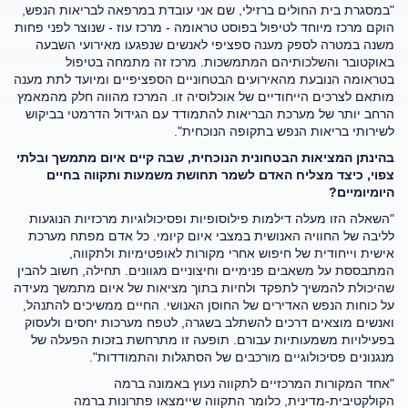
"במסגרת בית החולים ברזילי, שם אני עובדת במרפאה לבריאות הנפש,
הוקם מרכז מיוחד לטיפול בפוסט טראומה - מרכז עוז - שנוצר לפני פחות
משנה במטרה לספק מענה ספציפי לאנשים שנפגעו מאירועי השבעה
באוקטובר והשלכותיהם המתמשכות. מרכז זה מתמחה בטיפול
בטראומה הנובעת מהאירועים הבטחוניים הספציפיים ומיועד לתת מענה
מותאם לצרכים הייחודיים של אוכלוסיה זו. המרכז מהווה חלק מהמאמץ
הרחב יותר של מערכת הבריאות להתמודד עם הגידול הדרמטי בביקוש
לשירותי בריאות הנפש בתקופה הנוכחית".
בהינתן המציאות הבטחונית הנוכחית, שבה קיים איום מתמשך ובלתי
צפוי, כיצד מצליח האדם לשמר תחושת משמעות ותקווה בחיים
היומיומיים
?
"השאלה הזו מעלה דילמות פילוסופיות ופסיכולוגיות מרכזיות הנוגעות
לליבה של החוויה האנושית במצבי איום קיומי. כל אדם מפתח מערכת
אישית וייחודית של חיפוש אחרי מקורות לאופטימיות ולתקווה,
המתבססת על משאבים פנימיים וחיצוניים מגוונים. תחילה, חשוב להבין
שהיכולת להמשיך לתפקד ולחיות בתוך מציאות של איום מתמשך מעידה
על כוחות הנפש האדירים של החוסן האנושי. החיים ממשיכים להתנהל,
ואנשים מוצאים דרכים להשתלב בשגרה, לטפח מערכות יחסים ולעסוק
בפעילויות משמעותיות עבורם. תופעה זו מתרחשת בזכות הפעלה של
מנגנונים פסיכולוגיים מורכבים של הסתגלות והתמודדות".
"אחד המקורות המרכזיים לתקווה נעוץ באמונה ברמה
הקולקטיבית-מדינית, כלומר התקווה שיימצאו פתרונות ברמה