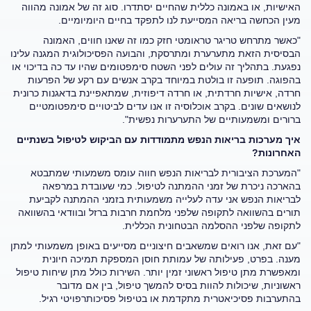
האישיות, או באמונה כללית שהחיים יסתדרו. סוג זה של אמונה מהווה
מעין הכחשה בריאה המסייעת לנו לתפקד בחיים היומיומיים.
"כאשר מתרחש טריגר טראומטי חזק כמו זה שאנו חווים, האמונה
הבסיסית הזאת מתערערת ומתרסקת, והבועה הפסיכולוגית המגנה עלינו
נפגעת. בתהליך זה עולים לפני השטח סימפטומים שהיו עד כה בדיכוי או
בהפוגה. תופעה זו בולטת במיוחד בקרב אנשים עם רקע של הפרעות
חרדה, אישיות חרדתית, או חרדה דיפוזית, שמתאפיינת בדאגנות כרונית
לנושאים שונים. בקרב אוכלוסיה זו אנו עדים לביטויים סימפטומטיים
ברורים ומשמעותיים של התערערות נפשית".
איך מערכות בריאות הנפש מתמודדות עם הביקוש לטיפול בשנתיים
האחרונות
?
"המערכת הציבורית לבריאות הנפש חווה עומס משמעותי שמתבטא
בהארכה ניכרת של זמני ההמתנה לטיפול. כמי שעובדת במרפאה
לבריאות הנפש אני עדה לעלייה משמעותית בזמני ההמתנה לקביעת
תורים בהשוואה לתקופה שלפני מלחמת חרבות ברזל ובוודאי בהשוואה
לתקופה שלפני ההסלמה הבטחונית הכללית.
"עם זאת, אנו רואים שמשאבים חיצוניים מסייעים באופן משמעותי למתן
מענה. בפרט, פעילותה של עמותת חוסן המספקת תמיכה חיונית
ומאפשרת מתן טיפול ראשוני זמין יותר. השירות כולל מתן שיחות טיפול
ראשוניות, שיכולות להוות בסיס להמשך טיפול, בין אם מדובר
בהתערבות פסיכיאטרית מתקדמת או בטיפול פסיכותרפויטי רגיל.