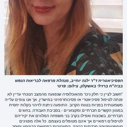
הפסיכיאטרית ד"ר ילנה יוחייב, מנהלת מרפאה לבריאות הנפש
בביה"ח ברזילי באשקלון. צילום: פרטי
"חשוב לציין כי חלק ניכר מהאוכלוסיה שנפגעה מהמצב הנוכחי עדיין לא
פנתה לטיפול פסיכיאטרי או פסיכותרפויטי במישרין, אך אנו צופים עלייה
משמעותית בפניות בטווח הקרוב. התופעה ניתנת לזיהוי בקלות יחסית
במגוון הקשרים חברתיים ומקצועיים - בסביבת העבודה, בחוגים
חברתיים, בשכונות ואפילו בקרב בני משפחה המלווים את יקיריהם
לטיפולים רפואיים אך אינם מטופלים בעצמם. כל אלה מפגינים
סימפטומטיקה חרדתית ברורה, התערערות בתחושת הביטחון וחוסר