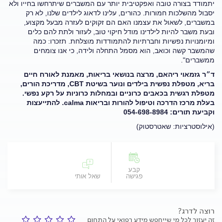
יתמודד בצורה טובה ואפקטיבית יותר עם המשברים שיתרחשו בחייו ולא
יסבול מהשלכות חמורות. כהורים, עלינו לדאוג לילדים שלנו, לא רק
במשברים, לשאול את עצמנו האם הם זקוקים לעזרה מבעל מקצוע,
ובעת משבר להיות לילדינו מודל חיקוי טוב, לעזור ולתת להם כלים
ומיומנויות נפשיות וחברתיות להתמודדות מוצלחת. תזכרו: כמה
שהמשבר קשה וכואב, הוא מסמל התחלה ולידה, כי אנו צומחים
ממשברים".
ד״ר גזמאוי ריהאם, מרצה בנושאי בריאות, מאמנת לאורח חיים
בריא, מטפלת נפשית בילדים ונוער בשיטת
CBT
, מדריכת הורים,
מטפלת רגשית בכאבים כרוניים ובמחלות כרוניות על רקע נפשי
.
בעלת מרכז הדרכה וטיפול להורות ובריאות
calma
. להתייעצות
וקביעת תורים:
054-698-8984
(אילוסטרציות: שאטרסטוק)
קבע
פגישה
שאל אותי
רוצה לדרג?
זה יעזור לכל מי שייחפש מידע רפואי על התחום