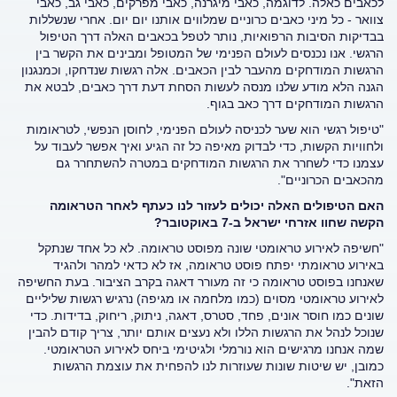
לכאבים כאלה. לדוגמה, כאבי מיגרנה, כאבי מפרקים, כאבי גב, כאבי
צוואר - כל מיני כאבים כרוניים שמלווים אותנו יום יום. אחרי שנשללות
בבדיקות הסיבות הרפואיות, נותר לטפל בכאבים האלה דרך הטיפול
הרגשי. אנו נכנסים לעולם הפנימי של המטופל ומבינים את הקשר בין
הרגשות המודחקים מהעבר לבין הכאבים. אלה רגשות שנדחקו, וכמנגנון
הגנה הלא מודע שלנו מנסה לעשות הסחת דעת דרך כאבים, לבטא את
הרגשות המודחקים דרך כאב בגוף.
"טיפול רגשי הוא שער לכניסה לעולם הפנימי, לחוסן הנפשי, לטראומות
ולחוויות הקשות, כדי לבדוק מאיפה כל זה הגיע ואיך אפשר לעבוד על
עצמנו כדי לשחרר את הרגשות המודחקים במטרה להשתחרר גם
מהכאבים הכרוניים".
האם הטיפולים האלה יכולים לעזור לנו כעתף לאחר הטראומה
הקשה שחוו אזרחי ישראל ב-7 באוקטובר?
"חשיפה לאירוע טראומטי שונה מפוסט טראומה. לא כל אחד שנתקל
באירוע טראומתי יפתח פוסט טראומה, אז לא כדאי למהר ולהגיד
שאנחנו בפוסט טראומה כי זה מעורר דאגה בקרב הציבור. בעת החשיפה
לאירוע טראומטי מסוים (כמו מלחמה או מגיפה) נרגיש רגשות שליליים
שונים כמו חוסר אונים, פחד, סטרס, דאגה, ניתוק, ריחוק, בדידות. כדי
שנוכל לנהל את הרגשות הללו ולא נעצים אותם יותר, צריך קודם להבין
שמה אנחנו מרגישים הוא נורמלי ולגיטימי ביחס לאירוע הטראומטי.
כמובן, יש שיטות שונות שעוזרות לנו להפחית את עוצמת הרגשות
הזאת".