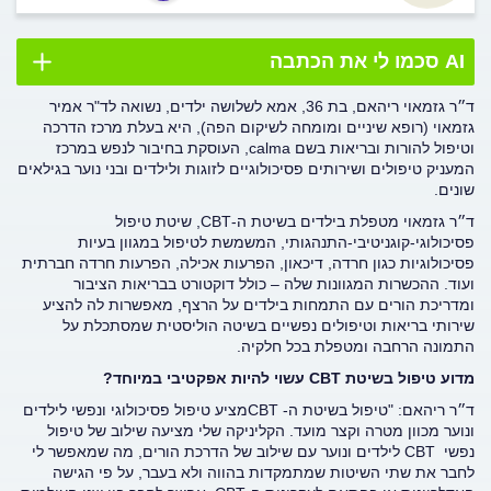
AI סכמו לי את הכתבה
ד״ר גזמאוי ריהאם, בת 36, אמא לשלושה ילדים, נשואה לד"ר אמיר
גזמאוי (רופא שיניים ומומחה לשיקום הפה), היא בעלת מרכז הדרכה
וטיפול להורות ובריאות בשם calma, העוסקת בחיבור לנפש במרכז
המעניק טיפולים ושירותים פסיכולוגיים לזוגות ולילדים ובני נוער בגילאים
שונים.
ד״ר גזמאוי מטפלת בילדים בשיטת ה-CBT, שיטת טיפול
פסיכולוגי-קוגניטיבי-התנהגותי, המשמשת לטיפול במגוון בעיות
פסיכולוגיות כגון חרדה, דיכאון, הפרעות אכילה, הפרעות חרדה חברתית
ועוד. ההכשרות המגוונות שלה – כולל דוקטורט בבריאות הציבור
ומדריכת הורים עם התמחות בילדים על הרצף, מאפשרות לה להציע
שירותי בריאות וטיפולים נפשיים בשיטה הוליסטית שמסתכלת על
התמונה הרחבה ומטפלת בכל חלקיה.
מדוע טיפול
בשיטת
CBT
עשוי להיות אפקטיבי במיוחד?
ד״ר ריהאם: "טיפול בשיטת ה- CBTמציע טיפול פסיכולוגי ונפשי לילדים
ונוער מכוון מטרה וקצר מועד. הקליניקה שלי מציעה שילוב של טיפול
נפשי CBT
לילדים ונוער עם שילוב של הדרכת הורים, מה שמאפשר לי
לחבר את שתי השיטות שמתמקדות בהווה ולא בעבר, על פי הגישה