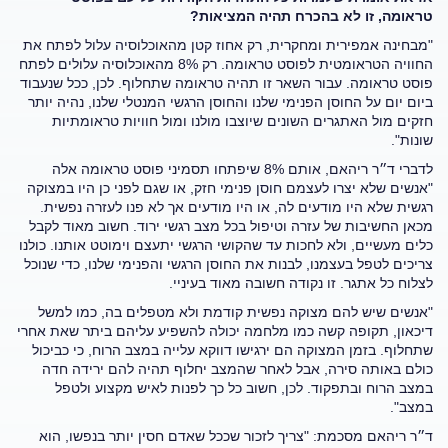
טראומה, זו לא בהכרח תהיה המציאות?
"מבחינה אמפירית ומחקרית, רק אחוז קטן מהאוכלוסיה עלול לפתח את
החוויה הטראומטית לפוסט טראומה. רק 8% מהאוכלוסיה עלולים לפתח
פוסט טראומה. עבור השאר זו תהיה טראומה שתחלוף. לכן, ככל שנעבוד
ביום יום על החוסן הפנימי שלנו והחוסן הרגשי המנטלי שלנו, נהיה יותר
חזקים מול האתגרים השונים שיוצבו מולנו ומול חוויות טראומתיות
שונות".
לדברי ד״ר ריהאם, אותם 8% שיפתחו תסמיני פוסט טראומה אלה
"אנשים שלא יצרו לעצמם חוסן פנימי חזק, או שגם לפני כן היו במצוקה
רגשית שלא היו מודעים לה, או היו מודעים אך לא פנו לעזרה נפשית.
מכאן החשיבות של עזרה וטיפול בכל מצב רגשי ירוד. חשוב מאוד לקבל
כלים מעשיים, ולא לחכות עד שהקושי הרגשי יתעצם וימוטט אותנו. כולנו
צריכים לטפל בעצמנו, לבנות את החוסן הרגשי והפנימי שלנו, כדי שנוכל
לצלוח כל אתגר. זו נקודה חשובה מאוד בעיניי.
"אנשים שיש להם מצוקה נפשית קודמת ולא מטפלים בה, כמו למשל
דיכאון, תקופה קשה כמו מלחמה יכולה להשפיע עליהם ביתר שאת אחרי
שתחלוף. בזמן המצוקה הם ירגישו דווקא עלייה במצב הרוח, כי כביכול
כולם באותה סירה, אבל לאחר שהמצב יחלוף תהיה להם ירידה חדה
במצב הרוח ובתפקוד. לכן, חשוב כל כך לפנות לאיש מקצוע ולטפל
במצב".
ד״ר ריהאם מסכמת: "צריך לזכור שככל שאדם חסין יותר בנפשו, הוא