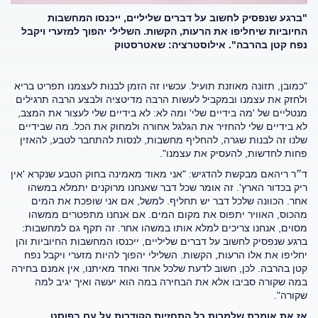
"ברגע שנפסיק לחשוב על דברים שליליים, ייכנסו המחשבות
החיוביות שיחליפו את הרעות, הקשות. השלילי יהפוך למזערי ויקבל
נפח קטן בהרבה". אילוסטרציה: שאטרסטוק
"כמובן, תזונה מאוזנת תועיל. עכשיו זה הזמן לבנות לעצמנו תפריט בריא
ולחזק את עצמנו ובמקביל לעשות הרבה מדיטציה ולבצע הרבה תרגילים
מנטליים של 'מה בידיים שלי' ומה לא: לא בידיים שלי לעצור את המצב,
לא בידיים שלי להחזיר את הגלגל אחורה ולמחוק את הכל. מה שבידיים
שלנו זה לבנות שגרה, להחליף מחשבות, לנסות להתחבר לטבע, להאזין
פחות לחדשות, להעסיק את עצמנו".
ד״ר ריהאם מבקשת להדגיש: "אני מאוד מאמינה בחוק הטבע שנקרא 'אין
ריק בכדור הארץ'. זה אומר שכל דבר שאנחנו מרוקנים יתמלא במשהו
אחר. הכוונה שלכל דבר יש תחליף. למשל, אם אני שופכת את המים
מהכוס, האוויר יתפוס את מקום המים. אם אנחנו מתפטרים ממשהו
מסוים, אנחנו צריכים למלא אותו במשהו אחר. זה תקף גם למחשבות:
ברגע שנפסיק לחשוב על דברים שליליים, ייכנסו המחשבות החיוביות והן
יחליפו את אלו הרעות, הקשות. השלילי יהפוך להיות מזערי ויקבל נפח
קטן בהרבה. לכן, חשוב לדעת שלכל אחד ואחד מאיתנו, אין אמנם בחירה
במה שקורה סביבו אלא את הבחירה במה הוא יעשה ואיך יגיב למה
שקורה".
אז את אומרת שלמרות כל התחזיות הקודרות על עם בפוסט