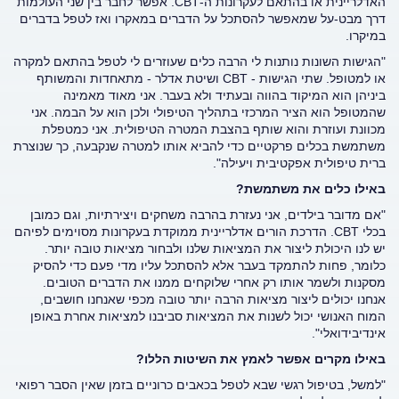
האדלריינית או בהתאם לעקרונות ה-
CBT. אפשר לחבר בין שני העולמות
דרך מבט-על שמאפשר להסתכל על הדברים במאקרו ואז לטפל בדברים
במיקרו.
"הגישות השונות נותנות לי הרבה כלים שעוזרים לי לטפל בהתאם למקרה
או למטופל. שתי הגישות - CBT
ושיטת אדלר - מתאחדות והמשותף
ביניהן הוא המיקוד בהווה ובעתיד ולא בעבר. אני מאוד מאמינה
שהמטופל הוא הציר המרכזי בתהליך הטיפולי ולכן הוא על הבמה. אני
מכוונת ועוזרת והוא שותף בהצבת המטרה הטיפולית. אני כמטפלת
משתמשת בכלים פרקטיים כדי להביא אותו למטרה שנקבעה, כך שנוצרת
ברית טיפולית אפקטיבית ויעילה".
באילו כלים את משתמשת?
"אם מדובר בילדים, אני נעזרת בהרבה משחקים ויצירתיות, וגם כמובן
בכלי CBT. הדרכת הורים אדלריינית ממוקדת בעקרונות מסוימים לפיהם
יש לנו היכולת ליצור את המציאות שלנו ולבחור מציאות טובה יותר.
כלומר, פחות להתמקד בעבר אלא להסתכל עליו מדי פעם כדי להסיק
מסקנות ולשמר אותו רק אחרי שלוקחים ממנו את הדברים הטובים.
אנחנו יכולים ליצור מציאות הרבה יותר טובה מכפי שאנחנו חושבים,
המוח האנושי יכול לשנות את המציאות סביבנו למציאות אחרת באופן
אינדיבידואלי".
באילו מקרים אפשר לאמץ את השיטות הללו?
"למשל, בטיפול רגשי שבא לטפל בכאבים כרוניים בזמן שאין הסבר רפואי