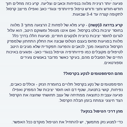
פגיעה יותר רצינית מלווה בנפיחות וכאבים וצליעה. קרע כזה מחלים תוך
חודש-חודש וחצי ודורש טיפול פיזיותרפי ונוגדי כאב ואפילו מייצב קרסול
לתקופה קצרה עד 3-4 שבועות.
קרע בדרגה 3(קשה)
- קרע מלא של לפחות 2 הרצועה מתוך 3 מלווה
בחוסר יציבות בולט בקרסול. ואם איננו מטופל ומשוקם היטב, הוא עלול
לגרום לחוסר יציבות כרונית ולנקעים חוזרים; פגיעות הללו בדרך כלל
מלוות בפגיעות סחוס בעצם הטלוס שבונה את החלק התחתון שלמפרק
הקרסול וכתוצאה מכך, לכאבים והפרעה תפקודית שלא מגיבים היטב
לטיפולים מקובלים כמו פיזיותרפיה וטיפול בנוגדי כאב- ופוגעים באיכות
החיים של הסובלים מהם, בעיקר כאשר מדובר באנשים צעירים
וספורטאים.
מהם הסימפטומים לנקע בקרסול?
הסימפטומים של נקע בקרסול תלויים בחומרת הנזק - וכוללים כאבים,
נפיחות, קושי בתנועה, שטף דם ו/או חוסר יציבות של המפרק ואפילו
פגיעה עצבית כתוצאה ממתיחה של עצב תחושתי שחוצה את הקרסול
הצד חיצוני ונמתח בזמן חבלת הקרסול.
מהן דרכי הטיפול בנקע?
כדי למנוע נזק מתמשך, יש להתחיל את הטיפול מוקדם ככל האפשר.