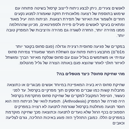
לאנשים צעירים, ניתן לבצע ניתוח לייצוב קרסול בשיטה פתוחה עם
שימוש בתוספת של רצועה מלאכותית חזקה שאמורה למנוע נקעים
חוזרים ולשמור את האיזור של תפירת רצועות. הניתוח הזה יעיל מאוד
ומתאים בעיקר לאנשים פעילים פיזית ולספורטאים, מכיוון שההחלמה
ממנו מהירה יותר, החזרה לשגרה גם מהירה והיציבות של המפרק טובה
יותר.
במקרים של פגיעה סחוסית רצינית וגדולה (פגם סחוס בקוטר יותר
מ1ס"ם) מתבצע ניתוח פתוח עם השתלת חומר שמעודד צמיחת סחוס
עמיתי או משתמשים בגליל עצם עם סחוס שנלקח מאיזור הברך ומושתל
לאיזור חולני לאחר שהוצא פגם באותה הצורה של גליל מהטלוס.
מהי שחיקת סחוס? כיצד מטפלים בה?
שחיקת סחוס היא בעיה המאפיינת במיוחד אנשים מבוגרים או כתוצאה
מחבלות קשות כמו שברים מרוסקים תוך מפרקיים בקרסול. עד לפני
כעשור, הטיפול המקובל למקרים של שחיקת סחוס מתקדמת בקרסול
היה סגירה של המפרק (Arthrodesis). תופעת לוואי של הניתוח הזה הוא
חוסר תנועה מוחלטת בקרסול שגורמת לתנועה לא רצויה במפרקים
הסמוכים בכף הרגל שלא נועדים לתנועה וכתוצאה מכך שחיקה מוקדמת
במפרקים הללו. כמובן התהליך הזה פוגע באיכות ההליכה, גורם לצליעה
וכאבים