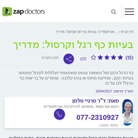
דף הבית
...
אורתופדיה
בעיות כף רגל וקרסול: מדריך
בעיות כף רגל וקרסול: מדריך
(15)
תוכן מקודם
לדרג
כף הרגל והקרסול נושאות עומס משמעותי ועלולות לסבול ממספר
בעיות: נקע, שחיקת סחוס או בוהן קלובה. שומרים על בריאות כף
הרגל? לכו על זה
תאריך פרסום: 18/04/2017
מאת:
ד"ר סרגיי סלמן
רופא אורטופד ,מומחה לכירורגיה אורתופדית
077-2310927
(מספר מקשר)