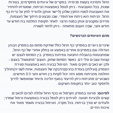
הרגל ותמיכה בקשת פנימית. במקרים של עיוותים מתקדמים, בצורות
שונות, בכל האצבעות - ניתן לטפל באמצעות הניתוח, שמטרתו להחזיר
את האצבעות למנח התקין שלהן (ליישר אותן) ולהוריד לחץ על כרית כף
הרגל. הניתוח הוא ניתוח אורתופדי, שבו מבצעים חיתוך של העצמות,
מזיזים ומקבעים אותן במנח הרצוי. לאחר תקופת החלמה בת חודש עד
חודש וחצי, שבה העצם מתאחה - ניתן לחזור לשגרה.
מהם העיוותים הנרכשים?
שינויים ניווניים במפרקי כף הרגל כולל שחיקת סחוס גם במפרק הבוהן
הגדולה וגם במפרקים אחרים באמצע או בחלק אחורי של כף הרגל,
שמתבטאת בהגבלת התנועה ונפיחות במפרק .בין הסחוס לעצם יש
קצוות עצבים וכלי דם. כאשר הסחוס שחוק, העצם "מתנגשת" בעצם -
ולכן יש כאבים חזקים מאוד. הטיפול בבעיה הוא באמצעות סגירת
הפמרק (נעילתו) בעזרת ברגים(הדבקה של העצמות, אחת לשנייה)תהליך
החלמה מהניתוח מסוג הזה יכול לקחת בין חודש וחצי ל-3 חודשים.
כשבועיים מהניתוח ניתן להיעזר במגף הליכה מיוחד שמאפשר לדרוך
ולתפקד טוב יותר בתקופת השיקום .
לסיכום:
פגיעה במפרק הקרסול או בכף הרגל עלולה לגרום לכאבים
קשים ולבעיות תנועה. לעיתים ניתן לטפל בבעיה באמצעות טיפול שמרני;
ולעתים יש צורך בניתוח. בכל מקרה, הטיפול בבעיה משפר מאוד את
איכות החיים.