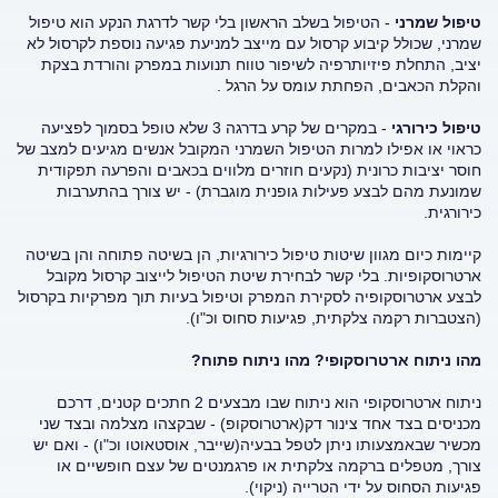
טיפול שמרני
- הטיפול בשלב הראשון בלי קשר לדרגת הנקע הוא טיפול
שמרני, שכולל קיבוע קרסול עם מייצב למניעת פגיעה נוספת לקרסול לא
יציב, התחלת פיזיותרפיה לשיפור טווח תנועות במפרק והורדת בצקת
והקלת הכאבים, הפחתת עומס על הרגל .
טיפול כירורגי
- במקרים של קרע בדרגה 3 שלא טופל בסמוך לפציעה
כראוי או אפילו למרות הטיפול השמרני המקובל אנשים מגיעים למצב של
חוסר יציבות כרונית (נקעים חוזרים מלווים בכאבים והפרעה תפקודית
שמונעת מהם לבצע פעילות גופנית מוגברת) - יש צורך בהתערבות
כירורגית.
קיימות כיום מגוון שיטות טיפול כירורגיות, הן בשיטה פתוחה והן בשיטה
ארטרוסקופיות. בלי קשר לבחירת שיטת הטיפול לייצוב קרסול מקובל
לבצע ארטרוסקופיה לסקירת המפרק וטיפול בעיות תוך מפרקיות בקרסול
(הצטברות רקמה צלקתית, פגיעות סחוס וכ"ו).
מהו ניתוח ארטרוסקופי? מהו ניתוח פתוח?
ניתוח ארטרוסקופי הוא ניתוח שבו מבצעים 2 חתכים קטנים, דרכם
מכניסים בצד אחד צינור דק(ארטרוסקופ) - שבקצהו מצלמה ובצד שני
מכשיר שבאמצעותו ניתן לטפל בבעיה(שייבר, אוסטאוטו וכ"ו) - ואם יש
צורך, מטפלים ברקמה צלקתית או פרגמנטים של עצם חופשיים או
פגיעות הסחוס על ידי הטרייה (ניקוי).