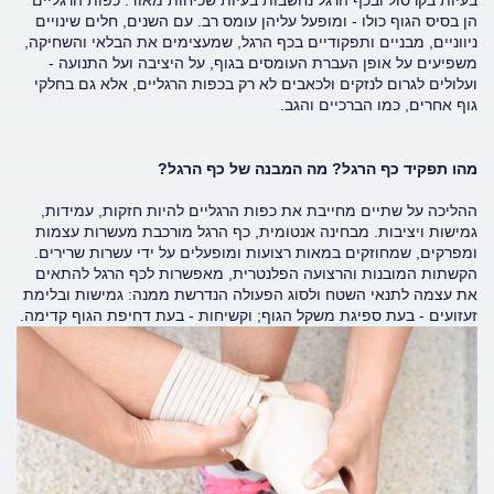
בעיות בקרסול ובכף הרגל נחשבות בעיות שכיחות מאוד. כפות הרגליים
הן בסיס הגוף כולו - ומופעל עליהן עומס רב. עם השנים, חלים שינויים
ניווניים, מבניים ותפקודיים בכף הרגל, שמעצימים את הבלאי והשחיקה,
משפיעים על אופן העברת העומסים בגוף, על היציבה ועל התנועה -
ועלולים לגרום לנזקים ולכאבים לא רק בכפות הרגליים, אלא גם בחלקי
גוף אחרים, כמו הברכיים והגב.
מהו תפקיד כף הרגל? מה המבנה של כף הרגל?
ההליכה על שתיים מחייבת את כפות הרגליים להיות חזקות, עמידות,
גמישות ויציבות. מבחינה אנטומית, כף הרגל מורכבת מעשרות עצמות
ומפרקים, שמחוזקים במאות רצועות ומופעלים על ידי עשרות שרירים.
הקשתות המובנות והרצועה הפלנטרית, מאפשרות לכף הרגל להתאים
את עצמה לתנאי השטח ולסוג הפעולה הנדרשת ממנה: גמישות ובלימת
זעזועים - בעת ספיגת משקל הגוף; וקשיחות - בעת דחיפת הגוף קדימה.