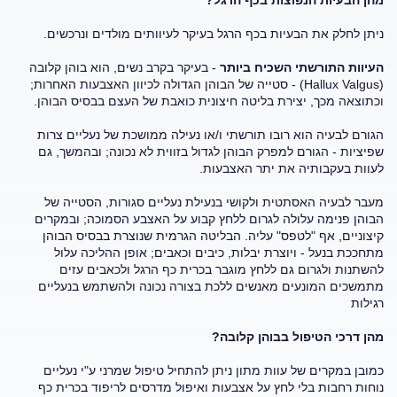
מהן הבעיות הנפוצות בכף הרגל?
ניתן לחלק את הבעיות בכף הרגל בעיקר לעיוותים מולדים ונרכשים.
העיוות התורשתי השכיח ביותר
- בעיקר בקרב נשים, הוא בוהן קלובה
(Hallux Valgus) - סטייה של הבוהן הגדולה לכיוון האצבעות האחרות;
וכתוצאה מכך, יצירת בליטה חיצונית כואבת של העצם בבסיס הבוהן.
הגורם לבעיה הוא רובו תורשתי ו/או נעילה ממושכת של נעליים צרות
שפיציות - הגורם למפרק הבוהן לגדול בזווית לא נכונה; ובהמשך, גם
לעוות בעקבותיה את יתר האצבעות.
מעבר לבעיה האסתטית ולקושי בנעילת נעליים סגורות, הסטייה של
הבוהן פנימה עלולה לגרום ללחץ קבוע על האצבע הסמוכה; ובמקרים
קיצוניים, אף "לטפס" עליה. הבליטה הגרמית שנוצרת בבסיס הבוהן
מתחככת בנעל - ויוצרת יבלות, כיבים וכאבים; אופן ההליכה עלול
להשתנות ולגרום גם ללחץ מוגבר בכרית כף הרגל ולכאבים עזים
מתמשכים המונעים מאנשים ללכת בצורה נכונה ולהשתמש בנעליים
רגילות
מהן דרכי הטיפול בבוהן קלובה?
כמובן במקרים של עוות מתון ניתן להתחיל טיפול שמרני ע"י נעליים
נוחות רחבות בלי לחץ על אצבעות ואיפול מדרסים לריפוד בכרית כף