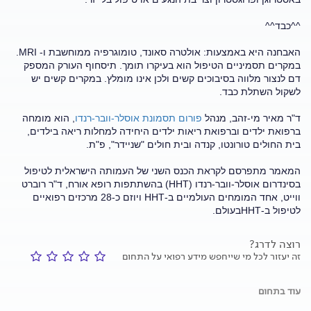
^^כבד^^
האבחנה היא באמצעות: אולטרה סאונד, טומוגרפיה ממוחשבת ו- MRI.
במקרים תסמיניים הטיפול הוא בעיקרו תומך. תיסחוף העורק המספק
דם לנצור מלווה בסיבוכים קשים ולכן אינו מומלץ. במקרים קשים יש
לשקול השתלת כבד.
ד"ר מאיר מי-זהב, מנהל
פורום תסמונת אוסלר-וובר-רנדו
, הוא מומחה
ברפואת ילדים וברפואת ריאות ילדים היחידה למחלות ריאה בילדים,
בית החולים טורונטו, קנדה ובית חולים "שניידר", פ"ת.
המאמר מתפרסם לקראת הכנס השני של העמותה הישראלית לטיפול
בסינדרום אוסלר-וובר-רנדו (HHT) בהשתתפות רופא אורח, ד"ר רוברט
ווייט, אחד המומחים העולמיים ב-HHT ויוזם כ-28 מרכזים רפואיים
לטיפול ב-HHTבעולם.
רוצה לדרג?
זה יעזור לכל מי שייחפש מידע רפואי על התחום
עוד בתחום