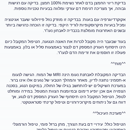
בדיקת ריווי החמצן בדם לאחר נשימת 100% חמצן. בדיקה עם רגישות
גבוהה, אך מצריכה דגימת דם עורקי ומלווה בבעיות טכניות נוספות.
אקוקרדיוגרפיה עם בועות: בבדיקה זו מוזרק נוזל פיזיולוגי שעבר אגיטציה
ומכיל בועיות מיקרוסקופיות לוריד היקפי. בדיקה זו הוכחה כרגישה ביותר
ובשנים האחרונות מומלצת בכבדיה לאבחון נעו"ר.
בעוד שבעבר היה מקובל לכרות את האונה הנגועה, הטיפול המקובל כיום
הינו תיסחוף העורק המספק דם לנצור באמצעות סליל או בלון. באמצעות
פעולה זו חוסמים את זרימת הדם לנעו"ר.
^^מוח^^
הבדיקה המקובלת לאבחנת נעומ הינה MRI של המוח. הגישה לנעומ
א-תסמיני נתונה לדיון, מאחר והמהלך הטבעי של נגעים אלו אינו ברור.
במערכת השיקולים יש להתחשב בגילו של החולה, במיקום הנגע, בסכנה
הצפויה אם אכן יופיע דימום ובמיומנות הצוות המטפל. במידה ומוחלט
לטפל, הטיפול המקובל הינו תיסחוף של העורק המספק דם לנגע, אך
דווח גם על ניתוחים מיקרוכירורגיים וטיפול קרינתי סטראוטקטי.
^^מערכת העיכול^^
הטיפול כולל: עירויי דם בעת הצורך, מתן ברזל פומי, טיפול הורמונלי
באסטרוגן ופרוגסטרון וצריבת הנגעים או טיפול בלייזר.