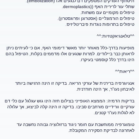
תיסחוף העורקים המספקים דם לנגעים אלו (embolization).
שתלי עור לרירית האף ((dermoplastics.
טיפולים מקומיים עם משחות.
טיפולים הורמונליים (אסטרוגן ופרוגסטרון).
טיפולים בתרופות נוגדות פיברינוליזיס.
^^טלאנגיאקטזיות:^^
מופיעות בדרך-כלל מאוחר יותר מאשר דימומי האף, אם כי לעיתים ניתן
לראותן כבר ביילודים. למרות שנגעים אלו מדממים בקלות, הטיפול בהם
הינו בדרך כלל קוסמטי בעיקרו.
^^ריאות^^
אנגיוגרפיה ברירנית של עורקי הריאה. בדיקה זו הינה הרגישה ביותר
לאיבחון נעו"ר, אך הינה חודרנית.
בדיקות הדמיה: הממצא האופייני בצילום חזה הינו גוש עגלגל עם כלי דם
עורקיים וורידיים מורחבים סביבו. בדיקה זו הינה קלה לביצוע, אך עלולה
לא לגלות נעו"ר קטנים.
טומוגרפיה ממוחשבת עם חומר ניגוד ברזולוציה גבוהה נחשבה עד
לאחרונה לבדיקת הסקירה המקובלת.