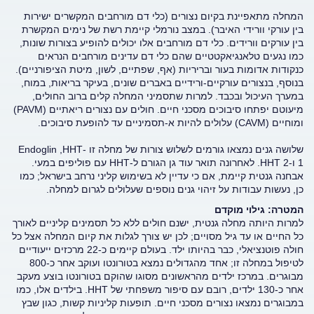
המחלה מתאפיינת בקיום נצורים (כלי דם מורחבים המקשרים ישירות
בין עורקי וורידי האיבר). במצב נורמלי קיימת רשת של נימים המקשרת
בין עורקים וורידים. כלי דם מורחבים אלו יכולים להופיע בצורות שונות,
כמו נגעים טלאנגיאקטטיים שהם כלי דם עדינים מורחבים הנראים
כנקודות אדומות בעור ובריריות (אף, שפתיים, לשון, מיטת הציפורניים).
בנוסף, בנצורים עורקיים-ורידיים באברים שונים, בעיקר בריאות, במוח,
במערך העיכול ובכבד. למרות שתסמיני המחלה קלים ברוב החולים,
מיעוטם יפתחו סיבוכים מסכני חיים. חולים עם נצורים ריאתיים (PAVM)
ומוחיים (CAVM) עלולים להיות א-תסמיניים עד להופעת סיבוכים.
שלושה גנים נמצאו גורמים לשלוש צורות של מחלה זו -Endoglin ,HHT
1 ו-2 HHT. לאחרונה תואר עוד גן הגורם ל-HHT עם פוליפים במעי.
אבחנה גנטית קיימת, אם כי עדיין לא בשימוש קליני נרחב בישראל; כמו
כן, נעשות עבודות על זיהוי גנים נוספים שעלולים לגרום למחלה.
המטרה: גילוי מוקדם
למרות היותה מחלה גנטית, ישנם חולים ללא כל תסמינים קליניים לאורך
כל החיים או עד גיל מסויים; לכן יש צורך לגלות את קיום המחלה אצל כל
חולה פוטנציאלי, כבר בהיותו ילד. בעולם קיימים כ-22 מרכזים ייעודיים
לטיפול במחלה זו; אחד מהגדולים נמצא בטורונטו ועוקב אחר כ-800
מבוגרים. במרכז ילדים מהראשונים מסוגו שהוקם בטורונטו בוצע מעקב
אחר כ-130 ילדים, רובם עם סיפור משפחתי של HHT. בילדים אלו, כמו
במבוגרים נמצאו נצורים מסכני חיים. תופעות קליניות קשות, כגון שבץ