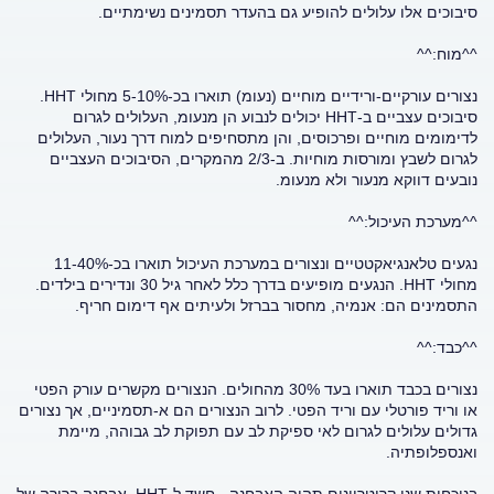
סיבוכים אלו עלולים להופיע גם בהעדר תסמינים נשימתיים.
^^מוח:^^
נצורים עורקיים-ורידיים מוחיים (נעומ) תוארו בכ-5-10% מחולי HHT.
סיבוכים עצביים ב-HHT יכולים לנבוע הן מנעומ, העלולים לגרום
לדימומים מוחיים ופרכוסים, והן מתסחיפים למוח דרך נעור, העלולים
לגרום לשבץ ומורסות מוחיות. ב-2/3 מהמקרים, הסיבוכים העצביים
נובעים דווקא מנעור ולא מנעומ.
^^מערכת העיכול:^^
נגעים טלאנגיאקטטיים ונצורים במערכת העיכול תוארו בכ-11-40%
מחולי HHT. הנגעים מופיעים בדרך כלל לאחר גיל 30 ונדירים בילדים.
התסמינים הם: אנמיה, מחסור בברזל ולעיתים אף דימום חריף.
^^כבד:^^
נצורים בכבד תוארו בעד 30% מהחולים. הנצורים מקשרים עורק הפטי
או וריד פורטלי עם וריד הפטי. לרוב הנצורים הם א-תסמיניים, אך נצורים
גדולים עלולים לגרום לאי ספיקת לב עם תפוקת לב גבוהה, מיימת
ואנספלופתיה.