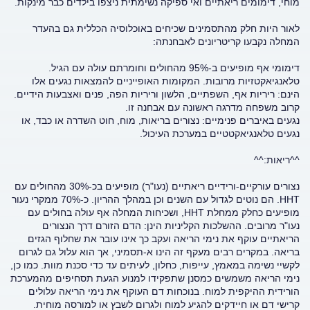
מוחי, דימומים ריאתיים ואי ספיקה נשימתית ניצפו בילדים כבר מינקות.
לאור היות חלק מהתסמינים שכיחים באוכלוסיה הכללית גם בהעדר
המחלה נקבעו קריטריונים לאבחנתה:
דימומי אף מופיעים ב-95% מהחולים וחומרתם עולה עם הגיל.
טלאנגיאקטזיות מרובות. המקומות האופייניים להמצאות נגעים אלו
הינם: ריריות אף, השפתיים, הלשון וריריות הפה, פנים ואצבעות הידיים.
קרוב משפחה מדרגה ראשונה עם אבחנה זו.
נגעים באיברים פנימיים: נצורים בריאות, מוח, חוט השדרה או כבד, או
נגעים טלאנגיאקטטיים במערכת העיכול.
^^ריאות:^^
נצורים עורקיים-ורידיים ריאתיים (נעו"ר) מופיעים בכ-30% מהחולים עם
HHT. הם נוטים לגדול עם השנים וכן במהלך ההריון. כ-70% ממקרי נעור
מופיעים כחלק ממחלת HHT, ושכיחות המחלה אף עולה בחולים עם
נעו"ר מרובים. ההשלכות הקליניות הינן: הדם הזורם דרך הנצורים
הריאתיים עוקף את נימי הריאה ועקב כך אינו עובר את שחלוף הגזים
בריאה. במקרים רבים מעקף זה הינו א-תסמיני, אך הוא עלול גם לגרום
לקשיי נשימה במאמץ, עייפות, כחלון, לעיתים עד כדי סכנת מוות. כמו כן,
נימי הריאה משמשים כמסנן שתפקידו למנוע הגעת תסחיפים מהמערכת
הורידית ההיקפית למוח. בנוכחות דם העוקף את נימי הריאה עלולים
קרישי דם או חיידקים להגיע למוח ולגרום לשבץ או למורסה מוחית.