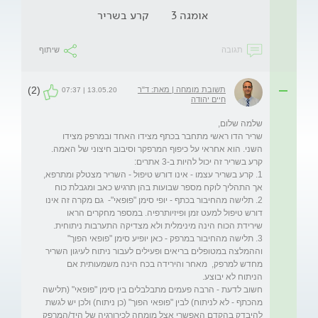
אומגה 3
קרע בשריר
תגובה
שיתוף
(2)
תשובת מומחה | מאת: ד"ר
13.05.20 | 07:37
חיים יהודה
שריר הדו ראשי מתחבר בכתף מצידו האחד ובמרפק מצידו 
השני. הוא אחראי על כיפוף המרפקר וסיבוב חיצוני של האמה. 
1. קרע בשריר עצמו - אינו דורש טיפול - השריר מצטלק ומתרפא, 
2. תלישה מהחיבור בכתף - יופי סימן "פופאי"-  גם מקרה זה אינו 
דורש טיפול למעט זמן ופיזיותרפיה. במספר מחקרים הראו 
3. תלישה מהחיבור במרפק - כאן יופיע סימן "פופאי הפוך" 
וההמלצה במטופלים בריאים ופעילים לעבור ניתוח לעיגון השריר 
מחדש למרפק,  מאחר והירידה בכח הינה משמעותית אם 
חשוב לדעת - הרבה פעמים מתבלבלים בין סימן "פופאי" (תלישה 
מהכתף - לא לניתוח) לבין "פופאי הפוך" (כן ניתוח) ולכן יש לגשת 
להיבדק בהקדם האפשרי אצל מומחה לכירורגיה של היד/המרפק 