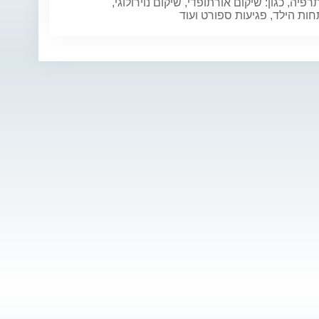
תרפיה, כגון: שיקום אורתופדי, שיקום נוירולוגי,
ת הילד, פגיעות ספורט ועוד