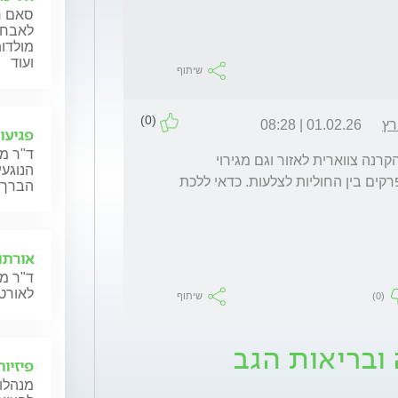
סאם ח'
לאבחון
מולדות
ועוד
שיתוף
(0)
רץ
01.02.26 | 08:28
פגיעו
ד"ר מ
שלום נדב. כאבים בין השכמות יכולים לנבוע מהקרנה צווארית לאזור וגם מגירוי 
הנוגעי
רקמות מקומי: שרירים, מפרקים בין חוליות, מפרקים בין החוליות לצלעות. כדאי ללכת 
הברך,
אורתו
ד"ר מנ
לאורטו
(0)
שיתוף
ובריאות הגב
פיזיו
מנהלות