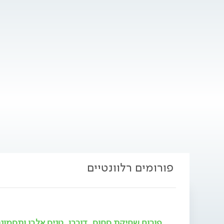
פורומים רלוונטיים
פורום שחיקת סחוס, דורבן, טניס אלבו ותסמו