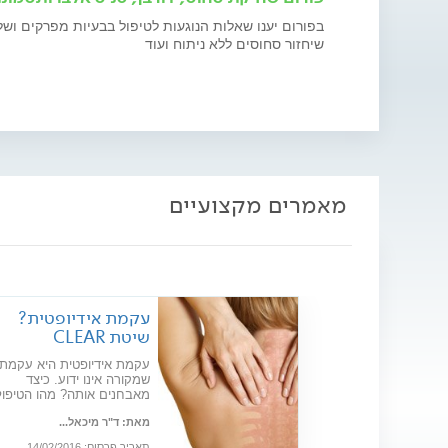
בפורום יענו שאלות הנוגעות לטיפול בבעיות מפרקים ושל
שיחזור סחוסים ללא ניתוח ועוד
מאמרים מקצועיים
עקמת אידיופטית?
שיטת CLEAR
עקמת אידיופטית היא עקמת
שמקורה אינו ידוע. כיצד
מאבחנים אותה? מהו הטיפול
הקונבנציונלי? ומה מיוחד
מאת: ד"ר מיכאל...
בשיטת הטיפול "CLEAR",
שהופך אותה ליעילה כל כך?
תאריך פרסום: 14/02/2016