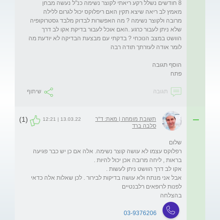
8 חודשים נשלל רקע ריאתי לקוצר נשימה כנ"ל נעשה מבחן 
מאמץ לב ריאה שיצא תקין האם ריפלוקס יכול לגרום ללילה 
מרובה ולקוצר נשימה ? מה האפשרות לבדוק מלבד גסטרוקופיה 
שלא ניתן לעבור כרגע .האם אוכל לעבור בדיקת אקו לב דרך 
הוושט במצב הנוכחי ? בדקתי עם מבצעת הבדיקה לא יודעת מה 
פתח
תגובה
שיתוף
(1)
תשובת מומחה | מאת: ד"ר
13.03.22 | 12:21
סלבה ברד
רפלוקס עצמו לא עושה קוצר נשימה. אלה אם כן יש כבר פגיעה 
אבל אני מנתח ולא עושה בדיקות לבירור . לכן שאלות אלה כדאי 
בהצלחה 

03-9376206