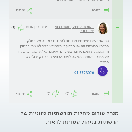
תגובה
שיתוף
(0)
תשובת מומחה | מאת: פרופ'
15.03.26 | 19:07
שירי סודרי
התיאור שאת מצטטת מתייחס לשינויים במבנה של החלק 
המרכזי ברשתית שנצפו בבדיקה. מהמידע הנ"ל לא ניתן להסיק 
חד משמעית האם מדובר בשינויים תקינים לגיל או שמדובר בניוון 
של מרכז הרשתית. מציעה לפנות לרופא.ה הבודק.ת ולבקש 
הסבר. 
04-7773026
תגובה
(0)
(0)
שיתוף
מנהל פורום מחלות תורשתיות ניווניות של
הרשתית בניהול עמותת לראות