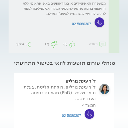
ממשפחת האופיואידים או בנזודאזפינים באופן פתאומי וללא 
היוועצות ברופא מחשש לתסמיני גמילה. אני ממליצה לפנות 
לרופא ולהיוועץ עימו בנוגע לטיפול המשולב.
02-5080307
תגובה
(5)
(7)
שיתוף
מנהלי פורום תופעות לוואי בטיפול התרופתי
ד"ר עינת גורליק
ד"ר עינת גורליק, רוקחת קלינית, בעלת
תואר שלישי (PhD) מהאוניברסיטה
העברית....
המשך >
02-5080307