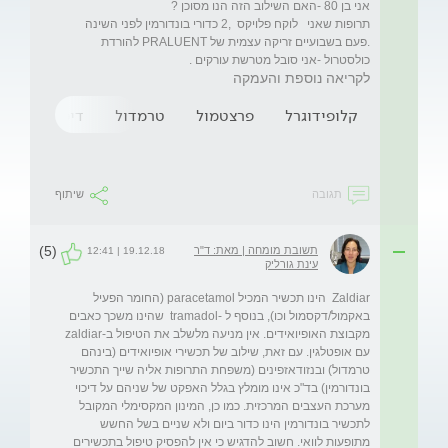
תרופות שאני   לוקח פלויקס  ,2 כדורי בונדורמין לפני השינה 
.פעם בשבועיים זריקה עצמית של PRALUENT להורדת 
כולסטרול -אני סובל מטרשת עורקים .
לקריאה נוספת והעמקה
קלופידוגרל
פרצטמול
טרמדול
דיפירון
ב
תגובה
שיתוף
(5)
תשובת מומחה | מאת: ד"ר
19.12.18 | 12:41
עינת גורליק
Zaldiar  הינו תכשיר המכיל paracetamol (החומר הפעיל 
באקמול/דקסמול וכו), בנוסף ל -tramadol  שהינו משכך כאבים 
מקבוצת האופיואידים. אין מניעה מלשלב את הטיפול ב-zaldiar 
עם אופטלגין. עם זאת, שילוב של תכשירי אופיואידים (בינהם 
טרמדול) ובנזודאזפינים (משפחת התרופות אליה שייך התכשיר 
בונדורמין) בד"כ אינו מומלץ בגלל האפקט של שניהם על דיכוי 
מערכת העצבים המרכזית. כמו כן, המינון המקסימלי המקובל 
לתכשיר בונדורמין הינו כדור ביום ולא שניים בשל החשש 
מתופעות לוואי. חשוב להדגיש כי אין להפסיק טיפול בתכשירים 