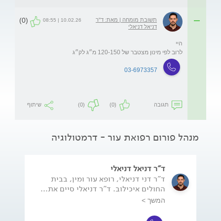
(0)
תשובת מומחה | מאת: ד"ר
10.02.26 | 08:55
דניאל דניאלי
לרוב לפי מינון מצטבר של 120-150 מ״ג לק״ג 
03-6973357
תגובה
(0)
(0)
שיתוף
מנהל פורום רפואת עור - דרמטולוגיה
ד"ר דניאל דניאלי
ד"ר דני דניאלי, רופא עור ומין, בבית
החולים איכילוב. ד"ר דניאלי סיים את...
המשך >