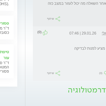
הגירוד תמיד באותו האזור לא מתפתח למקום אחר השאלה מה יכול לעזור במצב כזה 
OHS).
שיתוף
פסורי
ד"ר מי
(0)
כסובל
לי
29.01.26 | 07:46
מציע לפנות לבדיקה
טיפול
עור
ד"ר ס
המטופל
פסוריא
(0)
שיתוף
דרמטולוגיה