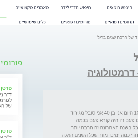
חיפוש רופאים
חיפוש חדרי לידה
מאמרים מקצועיים
תחומים רפואיים
פורומים רפואיים
כלים שימושיים
וד של הרבה שנים ברגל
פורומי
 דרמטולוגיה
סרטן 
ד"ר ני
לגורמי
של העו
שלום יש לי שאלה כבר הרבה שנים אולי מגיל 10 היום אני בן 40 אני סובל מגירוד  
באזור גב כף הרגל וגם קצת מעל בשתי הרגליים פעם זה היה קורא פעם בכמה 
חודשים הייתי מורח בטקורטאן וזה היה עובר אבל בשנה האחרונה זה הרבה יותר 
סרטן הע
גרוע וגם אחרי מריחה של  המשחה  זה חוזר אחרי כמה ימים  מוזר שכל השנים האלה 
ד"ר אה