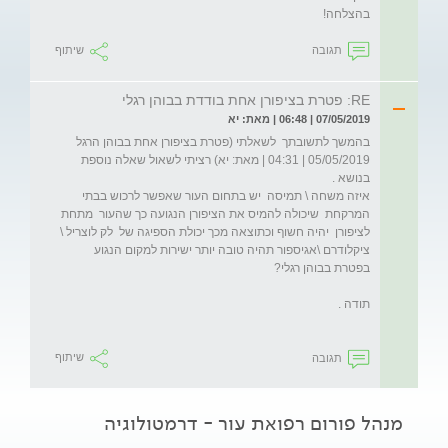
בהצלחה! 
תגובה
שיתוף
RE: פטרת בציפורן אחת בודדת בבוהן רגלי
07/05/2019 | 06:48 | מאת: יא
05/05/2019 | 04:31 | מאת: יא) רציתי לשאול שאלה נוספת 
איזה משחה \ תמיסה  יש בתחום העור שאפשר לרכוש בבתי 
המרקחת  שיכולה להמיס את הציפורן הנגועה כך שהעור  מתחת 
לציפורן  יהיה חשוף וכתוצאה מכך יכולת הספיגה של  לק לוצריל \ 
ציקלודרם \אגיספור תהיה טובה יותר ישירות למקום הנגוע  
תגובה
שיתוף
מנהל פורום רפואת עור - דרמטולוגיה