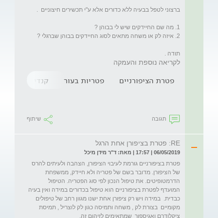
תודה .
לקריאה נוספת והעמקה
פטרת הציפורניים
פטריות בעור
קנדידה
תגובה
שיתוף
RE: פטרת בציפורן אחת הרגל
06/05/2019 | 17:57 | מאת: ד"ר מידן מיכל
פטרת בציפורניים גורמת לעיבוי הציפורן, הצהבה ולעיתים להרס 
של הציפורן. מדובר בשם של פטריה ולא חיידק, ממשפחת 
הדרמטופיטים. את טיפול הנכון לפי סוג הפטריה. הטיפול 
המועדף לפטרת בציפורניים הוא טיפול בכדורים במידה ואין בעיה 
כבדית.  במידה ויש רק ציפורן אחת ישנו מגוון רחב של טיפולים 
מקומיים  בצורת לק , משחה ותמיסה כגון לק לוצריל , תמיסת 