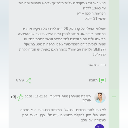
קטע קצר של טכיקרדיה עלייתית למשך עד כ-4 פעימות ומהירות 
שאלתי: הומלץ על קרדילוק 1.25 מג ליום בשל דפקים מהירים 
במנוחה. אני פשוט מנסה להבין האם הפרעות קצב או ההפרעה 
הדיאסטולית הם הגורמים לטכיקרדיה ושאר התסמינים? או 
שניתן לנסות קודם לשפר כושר גופני ולהפחית מעט במשקל 
(BMI 27) ולראות אם עוזר? כלומר האם באמת יש הכרח לקחת 
תגובה
שיתוף
(0)
תשובת מומחה | מאת: ד"ר טלי
17.02.26 | 06:57
פורטר
לא ניתן  לתת  בפורום  וירטאלי  המלצות פרטניות.  אני  מניחה 
שהטיפול  ניתן  להקלת  תסמינים  (וזה תלוי  בך)  ולא כי  נחוץ  
לשמירה  על  הלב