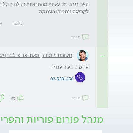
האם נגרם נזק לאחת מהתרופות האלה בגלל החום ( שעתיים 30
לקריאה נוספת והעמקה
זיהום
ש
תגובה
תשובת מומחה | מאת: פרופ' לברון יע
אין שום בעיה עם זה. 
03-5281450
תגובה
(0)
מנהל פורום פוריות והפריה