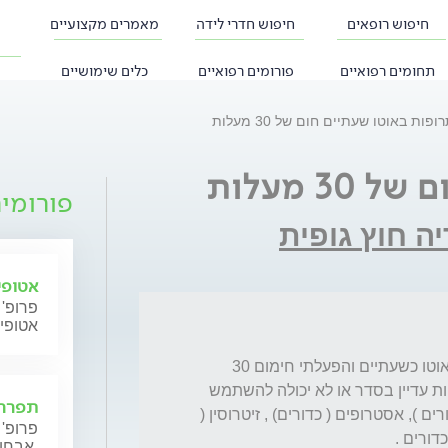
חיפוש רופאים
חיפוש חדרי לידה
מאמרים מקצועיים
תחומים רפואיים
פורומים רפואיים
כלים שימושיים
ופות באוטו שעתיים חום של 30 מעלות
3 מעלות
פורומי
ה חוץ גופית
אטופי
פרופ' 
אטופי
קניתי תרופות תמיכה מבית מרקחת .ונסעתי באוטו כשעתיים והפעלתי חימום 30 
מעלות כל השעתיים . רציתי לברר האם התרופות עדיין בסדר או לא יכולה להשתמש 
תפרחת
בהם . התרופות הן : קרינון ( ג'ל ) , דופסטון (כדורים ), אסטרופים ( כדורים) , זיטרוסין ( 
פרופ' 
אבחון וטיפול.