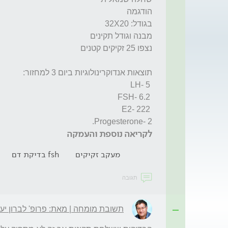
Progesterone- 2. 
לקריאה נוספת והעמקה
מעקב זקיקים
fsh בדיקת דם
תגובה
תשובת מומחה | מאת: פרופ' לברון יע