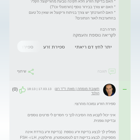
* האם להערכתך יש צורך בניתוח וריקוצל או שאין כל טעם 
תודה רבה
לקריאה נוספת והעמקה
יתר לחץ דם ריאתי
ספירת זרע
ספירת זרע נמוכה
תגובה
שיתוף
(0)
תשובת מומחה | מאת: ד"ר רונן
17.03.13 | 18:13
הולנד
איני יכול לקבוע מה הסיבה לכך כי חסרים לי פרטים נוספים 
ממליץ לך לבצע בדיקת זרע נוספת  (בדיקת זרע בודדת אינה 
מספיקה), לבצע בדיקות דם לטסטוסטרון, פרולקטין, LH ו- FSH  