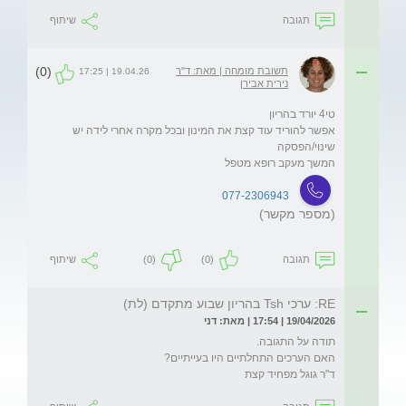
תגובה
שיתוף
(0)
תשובת מומחה | מאת: ד"ר
19.04.26 | 17:25
נירית אבירן
אפשר להוריד עוד קצת את המינון ובכל מקרה אחרי לידה יש 
המשך מעקב רופא מטפל
077-2306943
(מספר מקשר)
תגובה
(0)
(0)
שיתוף
RE: ערכי Tsh בהריון שבוע מתקדם (לת)
19/04/2026 | 17:54 | מאת: דני
ד"ר גוגל מפחיד קצת