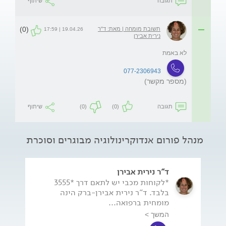
תגובה
שיתוף
(0)
תשובת מומחה | מאת: ד"ר
19.04.26 | 17:59
נירית אבירן
לא באמת
077-2306943
(מספר מקשר)
תגובה
(0)
(0)
שיתוף
מנהל פורום אנדוקרינולוגיה מבוגרים וסוכרת
ד"ר נירית אבירן
*לקוחות מכבי יש לתאם דרך *3555
בלבד. ד"ר נירית אבירן-ברק הינה
מומחית ברפואה...
המשך >