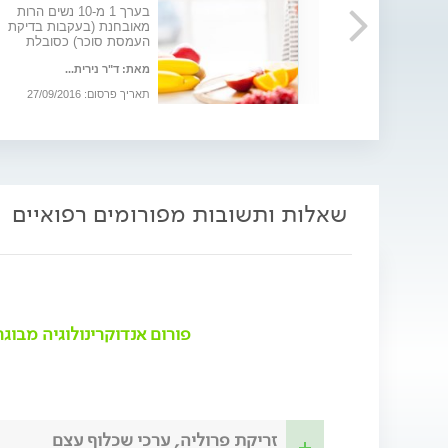
ד על קיומה של
בערך 1 מ-10 נשים הרות
לית. הבירור
מאובחנת (בעקבות בדיקת
ל תשאול לגבי
העמסת סוכר) כסובלת
ת...
אפשריים נוספים -
מסוכרת הריון. חשוב לטפל 
בע בעקבות בירור
מאת: ד"ר נירית...
למען בריאות האמא והתינוק
23
העומד להיוולד. מדריך
תאריך פרסום: 27/09/2016
שאלות ותשובות מפורומים רפואיים
פורום אנדוקרינולוגיה מבוגר
זריקת פרוליה, ערכי שכלוף עצם