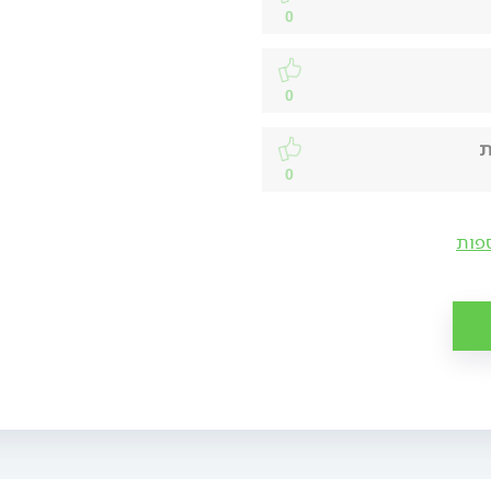
0
0
ת
0