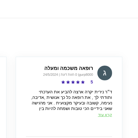
רופאה משכמה ומעלה
gurp8000
| 0 חוות דעת | 24/5/2024
5
ד״ר נירית יקרה ארצה להביע את הערכתי
ותודתי לך , את רופאה כל כך אנושית ,אדיבה,
נעימה, קשובה ובעיקר מקצועית . אני מרגישה
שאני בידיים הכי טובות ושמחה להיות בין
מטופליך . גור פנינה
קרא עוד