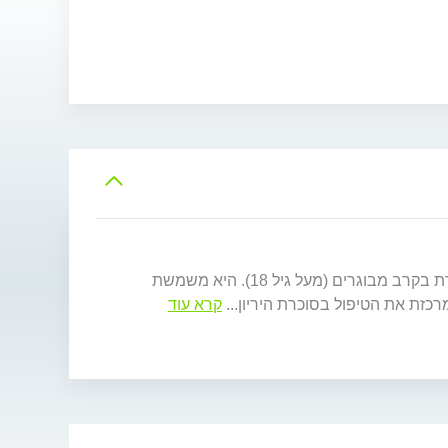
*לקוחות מכבי יש לתאם דרך *3555 בלבד. ד"ר נירית אבירן-ברק הינה מומחית ברפואה פנימית, באנדוקרינולוגיה ובסוכרת בקרב מבוגרים (מעל גיל 18). היא משמשת
...
קרא עוד