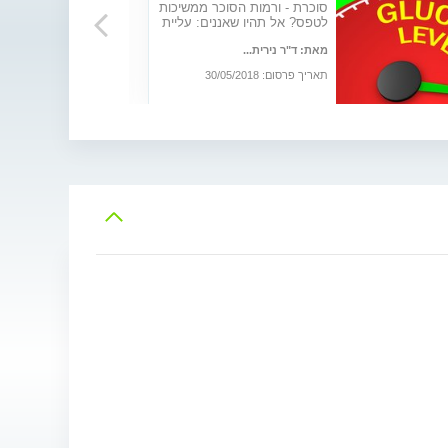
סוכרת - ורמות הסוכר ממשיכות
לטפס? אל תהיו שאננים: עליית
רמת הסוכר (היפרגליקמיה)
מאת: ד"ר נירית...
עלולה לגרום לעיוורון, התקף
לב או קטיעת גפיים
תאריך פרסום: 30/05/2018