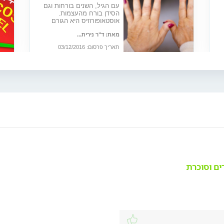
עם הגיל, השנים בורחות וגם
הסידן בורח מהעצמות.
אוסטאופורוזיס היא הגורם
בכך
השכיח ביותר לשברים בגיל
מאת: ד"ר נירית...
מבוגר. כיצד ניתן למנוע, לאבחן
ולטפל?
תאריך פרסום: 03/12/2016
ים וסוכרת