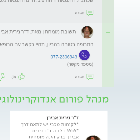
שכתבתי התוצאה היתה 3.6. היום התוצאה 4.01. 
תגובה
תשובת מומחה | מאת: ד"ר נירית אביר
התרופה בטוחה בהריון, תהיי בקשר עם הרופא
077-2306943
(מספר מקשר)
תגובה
(0)
מנהל פורום אנדוקרינולוגי
ד"ר נירית אבירן
*לקוחות מכבי יש לתאם דרך
*3555 בלבד. ד"ר נירית
אבירן-ברק הינה מומחית