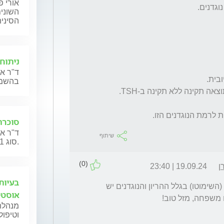
אורי פ
השוני
הסיני
ניתוח
ד"ר אנ
בהשמנה
לרמת הנוגדנים הזו.
סוכרת נעורי
ד"ר אס
שיתוף
סוג 1).
(0)
ן
19.09.24 | 23:40
בעיות
מדובר במחלה אוטואימונית של בלוטת התריס (השימוטו) בגלל ההריון והנוגדנים יש 
אוסטי
ו משפחה, מזל טוב!
מנהלת
וטיפול