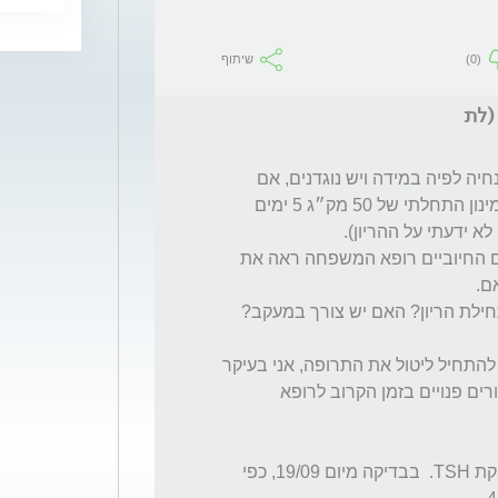
(0)
שיתוף
הייתי אצל אנדוקרינולוג לפני כשבועיים שנתן הנחיה לפיה במידה ויש נוגדנים, אם 
TSH מעל 2.5 יש להתחיל טיפול באוטירוקס במינון התחלתי של 50 מק״ג 5 ימים 
כעת, משהתגלה ההריון והגיעו תוצאות הנוגדנים החיוביים רופא המשפחה ראה את 
אשמח לתשובה שאדע איך לפעול עכשיו והאם להתחיל ליטול את התרופה, אני בעיקר 
חוששת להריון ושיהיה כמו שצריך ולצערי אין תורים פנויים בזמן הקרוב לרופא 
אציין כי משום מה שוב לקחו לי דגימת דם לבדיקת TSH.  בבדיקה מיום 19/09, כפי 