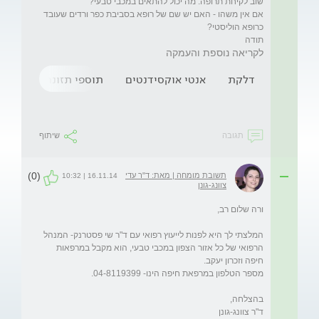
אם אין משהו - האם יש שם של רופא בסביבת כפר ורדים שעובד 
תודה
לקריאה נוספת והעמקה
דלקת
אנטי אוקסידנטים
תוספי תזונה
מחלת
תגובה
שיתוף
(0)
תשובת מומחה | מאת: ד"ר עדי
16.11.14 | 10:32
צוונג-גונן
המלצתי לך היא לפנות לייעוץ רפואי עם ד"ר שי פסטרנק- המנהל 
הרפואי של כל אזור הצפון במכבי טבעי, הוא מקבל במרפאות 
ד"ר צוונג-גונן