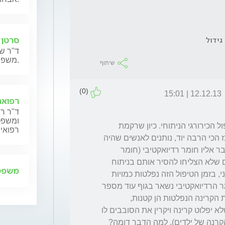
סרטן 
גידול
ד"ר שנ
משפחותיהם.
שיתוף
(0)
12.12.13 | 15:01
רפואה
ד"ר רן
ומשפט,
הטיפול באת מקבלת מטרתו להשלים את הטיפול הכירורגי הניתוחי. כיון שרקמת 
רפואית
בלוטת התריס  היא אחד המקומות בגוף שמרכז הכי הרבה יוד, נותנים לאנשים שהיה 
להם גידול של בלוטת התריס טיפול ביוד שמחובר אליו חומר רדיואקטיבי (חומר 
שפולט קרינה)- כך מבטיחים כי גם אם יש תאים שלא הצליחו להסיר אותם בניתוח 
משפט 
הם יספגו את היוד הרדיואקטיבי וימותו. מצד שני, בזמן הטיפול הזה נפלטות כמויות 
מזעריות של קרינה גם לסביבה, כי בעצם החומר הרדיואקטיבי נשאר בגוף עוד מספר 
ימים וגורם לפליטת קרינה. לכן, ולמרות שכמויות הקרינה הנפלטות הן קטנות, 
מעדיפים שמי שמטופל ביוד יהיה בבידוד כדי שלא יפלוט קרינה ויקרין את הסובבים לו 
שאין סיבה שיוקרנו (הדברים אמורים ביחוד בהקרנה של ילדים). למה הדבר דומה? 