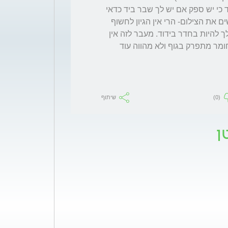
לשאלה האם כשאת/הולכים לעשות צילום של יד כי יש ספק אם יש לך שבר ביד כדאי 
לך להכניס את הילדים לחדר רנטגן איפה שעושים את הצילום- הרי אין הגיון לחשוף 
את מיש שלא לצריך לקרינה מיותרת. לכן הורו לך להיות בחדר בידוד. מעבר לזה אין 
אמצעי זהירות מיוחדים, וכעבור מספר ימים החומר מתפרק בגוף ולא מהווה עוד 
(0)
שיתוף
ן