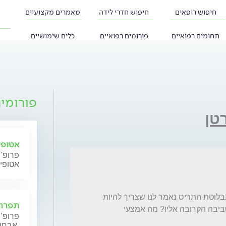
חיפוש רופאים
חיפוש חדרי לידה
מאמרים מקצועיים
תחומים רפואיים
פורומים רפואיים
כלים שימושיים
פורומי
טן
אטופי
פרופ' 
אטופי
טיפול ביוד לאחר ניתוח להסרת גידול ממהיר בבלוטת התריס נאמר לנו שצריך להיות 
תפרחת
בבידוד בחדר 10 ימים מה הסכנה למטופל ולסביבה הקרובה אליו? מה אמצעי 
פרופ' 
אבחון וטיפול.