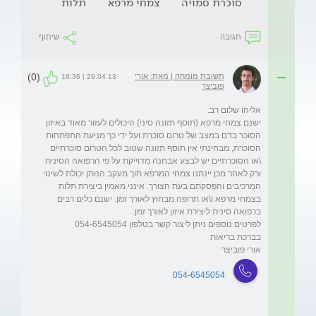
סוכרת סמויה
צמחי מרפא
תלות
תגובה
שיתוף
(0)
תשובת מומחה | מאת: אורי
29.04.13 | 16:36
פוביצר
ישנם צמחי מרפא (תוסף תזונה סיני) היכולים לעזור מאוד באיזון 
הסוכר בדם במצב של טרום סוכרת ועל ידי כך מניעת התפתחות 
הסוכרת, מבחינתי אין תוסף תזונה שטוב לכל הטרום סוכרתיים 
\או הסוכרתיים יש לבצע אבחנה מדוייקת על פי הרפואה הסינית 
ורק לאחר מכן יינתנו צמחי המרפא תוך מעקב הנותן יכולת לשינוי 
המרכיבים והפסקתם בעת הצורך. אינני מאמין ביצירת תלות 
בצמחי מרפא ו\או תרופה מבחוץ לאורך זמן. ישנם כלים רבים 
אורי פוביצר

054-6545054