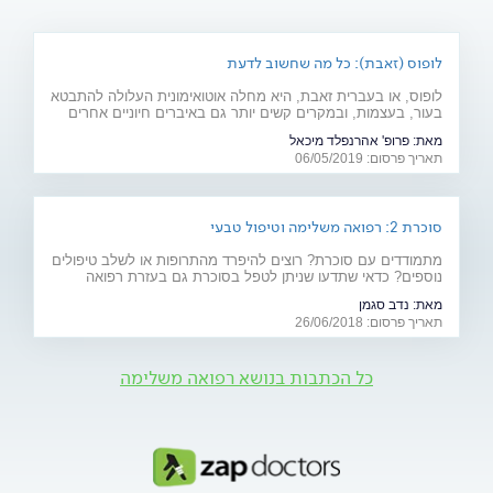
לופוס (זאבת): כל מה שחשוב לדעת
לופוס, או בעברית זאבת, היא מחלה אוטואימונית העלולה להתבטא
בעור, בעצמות, ובמקרים קשים יותר גם באיברים חיוניים אחרים
רבים כמו לב, ריאות, כליות ומוח. מהם תסמיני המחל והגורמים
מאת:
פרופ' אהרנפלד מיכאל
לה? ומהו הטיפול המתקדם שנכנס לסל הבריאות בשנים
תאריך פרסום: 06/05/2019
האחרונות? כתבה לרגל יום המודעות למחלה (10.5)
סוכרת 2: רפואה משלימה וטיפול טבעי
מתמודדים עם סוכרת? רוצים להיפרד מהתרופות או לשלב טיפולים
נוספים? כדאי שתדעו שניתן לטפל בסוכרת גם בעזרת רפואה
משלימה (אקופונקטורה, ביופידבק ודמיון מודרך), תוספי מזון וצמחי
מאת:
נדב סגמן
מרפא
תאריך פרסום: 26/06/2018
כל הכתבות בנושא רפואה משלימה