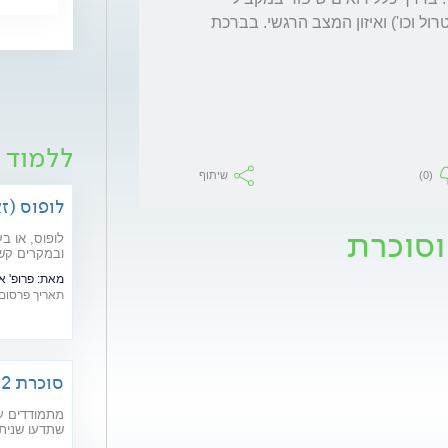
בתופעות הגופניות (יתר לחץ דם, סוכרת, כולסטרול וכו') ואיזון המצב הרגשי. בברכת 
ללמוד 
(0)
שיתוף
לופוס (ז
וסוכרת
לופוס, או ב
ובמקרים קשי
מהם תסמיני
מאת:
פרופ' 
בשנים האחרונ
תאריך פרסום: /05/2019
סוכרת 2: רפואה משלימה וטיפול טבעי
מתמודדים עם
שתדעו שניתן
ודמיון מודרך), תוספי מזון וצמח