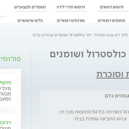
חיפוש רופאים
חיפוש חדרי לידה
מאמרים מקצועיים
תחומים רפואיים
פורומים רפואיים
כלים שימושיים
לחץ דם גבוה,סוכרת ,יתר כולסטרול ושומנים גבוהים בדם
כולסטרול ושומנים
פורומי
 וסוכרת
גינקול
מיכל ש
מבטה ש
גבוהים בדם
המעבר,
אמי עברה תאונת דרכים בשנת 2003 כהולכת רגל כשהיתה בת 54 וכתוצאה מכך היו 
לה 3 שברים: 2 שברים באגן ושבר נוסף בברך  וכרגע התביעה עומדת בבית 
רכיבה
מנהלי 