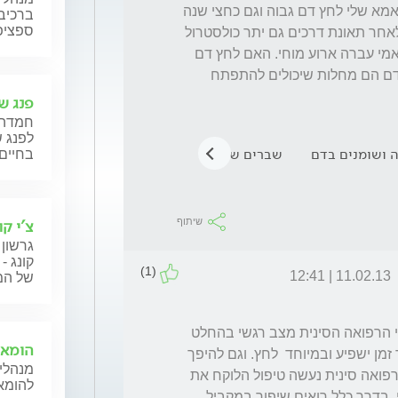
 בתאונת דרכים ולאחר מכן התחיל להיות אצל אמא שלי לחץ דם גבוה וגם כחצי שנה 
ברכיבה
ספציפ
לאחר תאונת דרכים התגלה סוכרת וכשנתיים לאחר תאונת דרכים גם יתר כולסטרול 
(Hypercholesterolemia). לפני תאונת דרכים אמי עברה ארוע מוחי. האם לחץ דם 
גבוה,סוכרת ,יתר כולסטרול ושומנים גבוהים בדם הם מחלות שיכולים להתפתח 
פנג שו
חמדה 
לפנג ש
ה ושומנים בדם
שברים של מערכת השלד
מתח נפשי
לחץ 
בחיים 
צ'י קו
שיתוף
גרשון 
קונג -
(1)
11.02.13 | 12:41
של המט
מאחל קודם כל רפואה שלמה לאימך ולך, על פי הרפואה הסינית מצב רגשי בהחלט 
הומאו
משפיע על הגוף, למעשה כל רגש שיופיע לאורך זמן ישפיע ובמיוחד  לחץ. וגם להיפך 
מנהלי 
המצב הגופני יכול להשפיע על המצב הרגשי. ברפואה סינית נעשה טיפול הלוקח את 
להומאו
כל המכלול של האדם כולל מצבו הגופני והרגשי. בדרך כלל רואים שיפור במקביל 