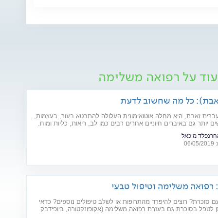
עוד על רפואה משלימה
אבת): כל מה שחשוב לדעת
עברית זאבת, היא מחלה אוטואימונית העלולה להתבטא בעור, בעצמות,
ם יותר גם באיברים חיוניים אחרים רבים כמו לב, ריאות, כליות ומוח.
 המחל והגורמים לה? ומהו הטיפול המתקדם שנכנס לסל הבריאות
אהרנפלד מיכאל
ות? כתבה לרגל יום המודעות למחלה (10.5)
06
 סוכרת? רוצים להיפרד מהתרופות או לשלב טיפולים נוספים? כדאי
 לטפל בסוכרת גם בעזרת רפואה משלימה (אקופונקטורה, ביופידבק
י מרפא