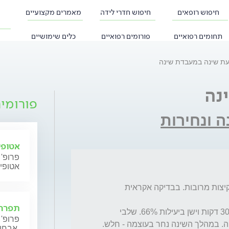
חיפוש רופאים
חיפוש חדרי לידה
מאמרים מקצועיים
תחומים רפואיים
פורומים רפואיים
כלים שימושיים
ת שינה במעבדת שינה
נה
פורומי
 ונחירות
אטופי
פרופ' 
אטופי
סיבת הבדיקה: עייפות יומית, קשיי הירדמות ועקיצות מרובות. בבדיקה אקראית 
תפרחת
הנבדק ישן בחדר השינה 4.6 שעות. נרדם תוך 30 דקות וישן ביעילות 66%. שלבי 
פרופ' 
השינה כללו 21 אחוז שנת חלום ו38 שינה עמוקה. במהלך השינה נחר בעוצמה - חלש. 
אבחון וטיפול.