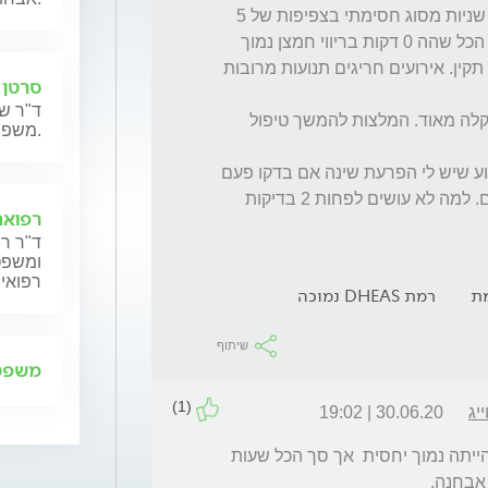
נצפו 21 הפסקות נשימה באורך ממוצע של 21 שניות מסוג חסימתי בצפיפות של 5 
בשעה. הן לוו בירידת חמצן מ98% ל92% בסך הכל שהה 0 דקות בריווי חמצן נמוך 
מ90%.  רישום קצב הלב בלי הפרעות. גלי מוח תקין. אירועים חריגים תנועות מרובות 
סרטן 
ד"ר שנ
אבחנה obstructive sleep apnea syndrome קלה מאוד. המלצות להמשך טיפול 
משפחותיהם.
אפשר לדעת מה זה אומר? איך הם יכולים לקבוע שיש לי הפרעת שינה אם בדקו פעם 
אחת? המכשירים שחיברו לי הקשו עליי להירדם. למה לא עושים לפחות 2 בדיקות 
רפואה
ד"ר רן
ומשפט,
רפואית
ת
רמת DHEAS נמוכה
שיתוף
משפט 
(1)
יג
30.06.20 | 19:02
הקושי שלך להרדם משתקף ביעילות השינה שהייתה נמוך יחסית  אך סך הכל שעות 