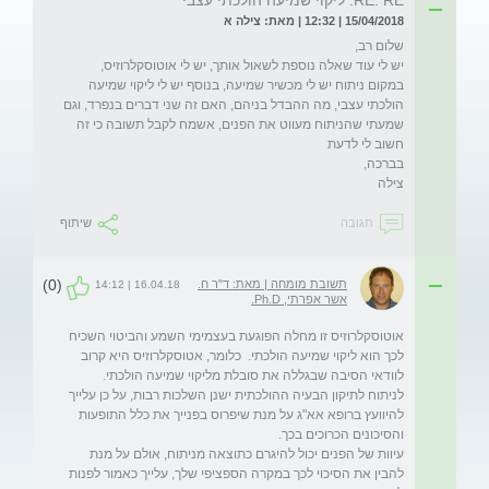
15/04/2018 | 12:32 | מאת: צילה א
יש לי עוד שאלה נוספת לשאול אותך, יש לי אוטוסקלרוזיס, 
במקום ניתוח יש לי מכשיר שמיעה, בנוסף יש לי ליקוי שמיעה 
הולכתי עצבי, מה ההבדל בניהם, האם זה שני דברים בנפרד, וגם 
שמעתי שהניתוח מעווט את הפנים, אשמח לקבל תשובה כי זה 
צילה
תגובה
שיתוף
(0)
תשובת מומחה | מאת: ד"ר ח.
16.04.18 | 14:12
אשר אפרתי, Ph.D.
אוטוסקלרוזיס זו מחלה הפוגעת בעצמימי השמע והביטוי השכיח 
לכך הוא ליקוי שמיעה הולכתי.  כלומר, אטוסקלרוזיס היא קרוב 
לניתוח לתיקון הבעיה ההולכתית ישנן השלכות רבות, על כן עלייך 
להיוועץ ברופא אא"ג על מנת שיפרוס בפנייך את כלל התופעות 
עיוות של הפנים יכול להיגרם כתוצאה מניתוח, אולם על מנת 
להבין את הסיכוי לכך במקרה הספציפי שלך, עלייך כאמור לפנות 