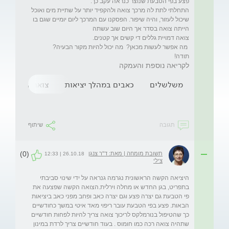
התחלתי לתת לה מרכך צואה ולהקפיד יותר על שתיית מים ואוכל 
שיכול לעזור, והיה שיפור. הפסקנו עם המרכך ליום יומיים שגם בו 
תודה!
לקריאה נוספת והעמקה
משלשלים
כאבים במהלך יציאות
צואה קשה
תגובה
שיתוף
(0)
תשובת מומחה | מאת: ד"ר צנגן
26.10.18 | 12:33
צילי
היציאה הקשה הראשונית נגרמה גנראה על ידי שינוי סביבתי 
בתפריט, בגן החדש או מחלה וירלית.הצואה הקשה שפצעה את 
פי הטבעת גם יצרה פצע וגם יצרה כאב ופחב מפני כאב ביציאות 
הבאות. פצע בפי הטבעת עובר ריפוי מאד איטי במשך כחודשיים 
כך שהטיפול בנורמלקס לריכוך צואה צריך להיות לפחות חודשיים 
שתהיה צואה רכה כמו חומוס . בעוד חודשיים צריך לרדת במינון 