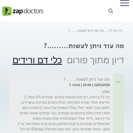
דף הבית
...
מה עוד ניתן לעשות.........?
מה עוד ניתן לעשות.........?
דיון מתוך פורום
כלי דם ורידים
מה עוד ניתן לעשות.........?
22/01/2026 | 10:05 | מאת: ל
בת 51 בריאה, רזה ולא מעשנת מעולם. שנתיים ללא ווסת, 3 
חודשים אחרי שהיא הסתיימה החלו כאבים בפרקים ובשרירים, 
חלקם עברו לגמרי אולי בגלל תוספים של ויטמין D (שהיה נמוך 
מאד) וסידן וחלק מהכאבים עקשנים, כבר שנתיים שאזור מסוים 
עדיין כואב, הייתי אצל ראומטולוגית שלא מצאה משהו 
ואורטופדים שנותנים ברקסין ואותופן במינון גבוה ואותו אזור עדיין 
כואב, האזור שבעיקר כואב הוא עצם הפיבולה (Fibula) לא לכל 