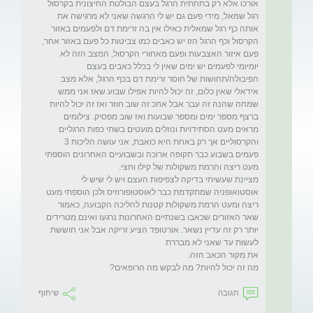
אורכו אלא רק בתחתית הרגל בעצם הבולטת החיצונית בקרסול 
רגל שמאל, מידי פעם גם יש לי הרגשה שאני לא מרגישה את 
אותה כף רגל שמאלית כאילו אין בה זרימת דם ולפעמים באזור 
הקרסול וכף הרגל הזו יש כאבים כמו צביטות כל פעם באזור אחר, 
פעם איזור האצבעות ופעם מאחורי הקרסול, המצב הזה לא 
יומיומי לפעמים יש ימים שאין לי בכלל כאבים בעצם 
הפיבולה/תחושות של חוסר זרימת דם בכף הרגל, אלא מצב 
אידאלי שאין כלום, זה יכול להיות אפילו שבוע שאז אני ממש 
שמחה שהנה זה עבר אבל אחכ זה שוב חוזר ואז זה יכול להיות 
ברצף מספר ימים ומספר שבועות ואז שוב מפסיק. צילומים 
מראים מעט הסתידויות ונוזלים מועטים בשתי כפות הרגליים 
והקרסוליים אך רק באחת היא כואבת, אני עושה הליכות 3 
פעמים בשבוע כבר תקופה ארוכה ובשבועיים האחרונים הוספתי 
מציינת שעשיתי בדיקה לצפיפות העצם ויש לי שיש לי 
אוסטואופניה שמתקדמת כבר לאוסטופורוזיס ולכן הוספתי מעט 
ריצה ומעט הרמת משקולות קטנות להליכה הקבועה, כאמור 
שאר האזורים שכאבו בשנתיים האחרונות נרגעו ואינם מטרידים 
יותר רק זה עדיין נשאר. אורטופד הציע זריקה אבל אני חוששת 
מה זה יכול להיות? מה לבקש מה הרופאים?
תגובה
שיתוף