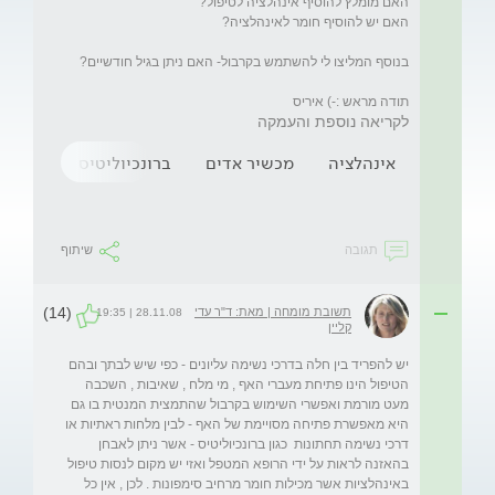
תודה מראש :-) איריס
לקריאה נוספת והעמקה
אינהלציה
מכשיר אדים
ברונכיוליטיס
שיעול
תגובה
שיתוף
(14)
תשובת מומחה | מאת: ד"ר עדי
28.11.08 | 19:35
קליין
יש להפריד בין חלה בדרכי נשימה עליונים - כפי שיש לבתך ובהם 
הטיפול הינו פתיחת מעברי האף , מי מלח , שאיבות , השכבה 
מעט מורמת ואפשרי השימוש בקרבול שהתמצית המנטית בו גם 
היא מאפשרת פתיחה מסויימת של האף - לבין מלחות ראתיות או 
דרכי נשימה תחתונות  כגון ברונכיוליטיס - אשר ניתן לאבחן 
בהאזנה לראות על ידי הרופא המטפל ואזי יש מקום לנסות טיפול 
באינהלציות אשר מכילות חומר מרחיב סימפונות . לכן , אין כל 